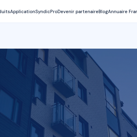
duits
Application
SyndicPro
Devenir partenaire
Blog
Annuaire Fra