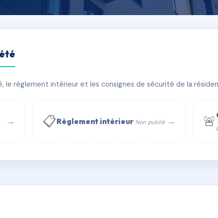
iété
'égalité
le règlement intérieur et les consignes de sécurité de la résidenc
🏠 19 lots
🏗 1 bâtiment(s)
📋
🚨
→
→
Règlement intérieur
Non publié
 WhatsApp
✉ Email
té
rue Saint-Honoré, 75001 Paris - Tél. : +33 6 51 11 56 90 - 
AJ1129121
🇫🇷
ww.syndic.digital - E-mail : syndic.digital@gmail.c