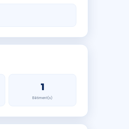
1
Bâtiment(s)