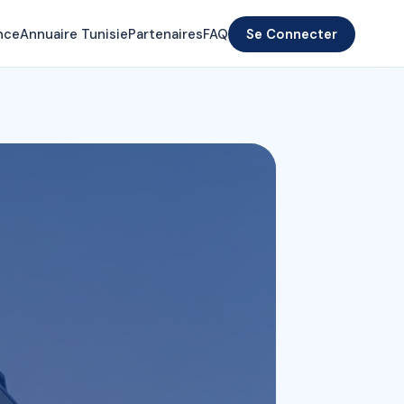
nce
Annuaire Tunisie
Partenaires
FAQ
Se Connecter