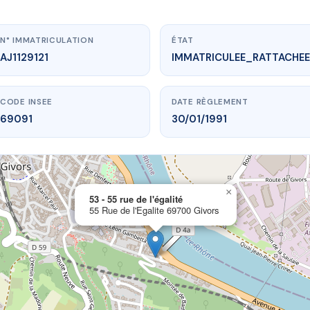
N° IMMATRICULATION
ÉTAT
AJ1129121
IMMATRICULEE_RATTACHEE
CODE INSEE
DATE RÈGLEMENT
69091
30/01/1991
×
.vme.plus/AJ1129121
53 - 55 rue de l'égalité
55 Rue de l'Egalite 69700 Givors
- 55 rue de l'égalité
de l'Egalite
69700 Givors