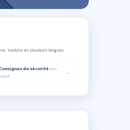
e, traduits en plusieurs langues.
Consignes de sécurité
Non
→
publié
web :
om