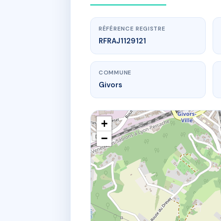
RÉFÉRENCE REGISTRE
RFRAJ1129121
COMMUNE
Givors
+
−
www
53 
55 Rue 