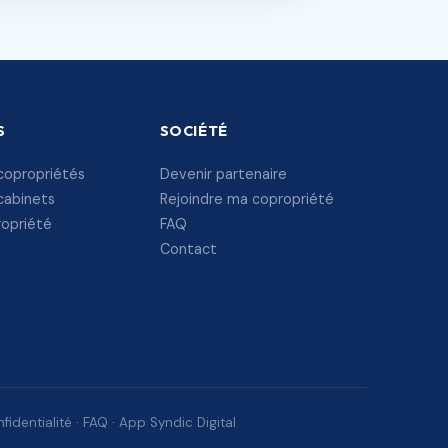
S
SOCIÉTÉ
copropriétés
Devenir partenaire
cabinets
Rejoindre ma copropriété
ropriété
FAQ
Contact
fidentialité
·
FAQ
·
App Syndic Digital