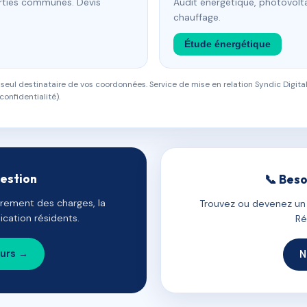
arties communes. Devis
Audit énergétique, photovolta
chauffage.
Étude énergétique
eul destinataire de vos coordonnées. Service de mise en relation Syndic Digital
confidentialité).
gestion
📞 Beso
uvrement des charges, la
Trouvez ou devenez un c
cation résidents.
Ré
ours →
N