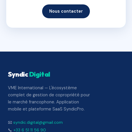
Nous contacter
Syndic
Digital
VME International — L'écosystème
complet de gestion de copropriété pour
le marché francophone. Application
mobile et plateforme SaaS SyndicPro.
📧
syndic.digital@gmail.com
📞
+33 6 51 11 56 90