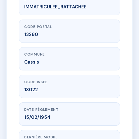
IMMATRICULEE_RATTACHEE
www.vme.plus/AJ3225943
3 RUE ELZEARD PREVOST
3 Rue Elzeard Prevost
13260 Cassis
CODE POSTAL
13260
COMMUNE
Cassis
CODE INSEE
13022
DATE RÈGLEMENT
15/02/1954
DERNIÈRE MODIF.