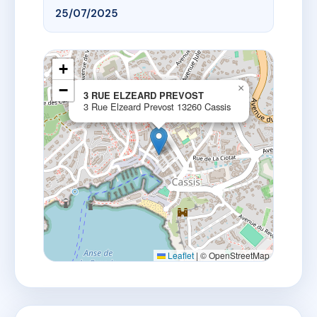
25/07/2025
+
−
×
3 RUE ELZEARD PREVOST
3 Rue Elzeard Prevost 13260 Cassis
Leaflet
|
© OpenStreetMap