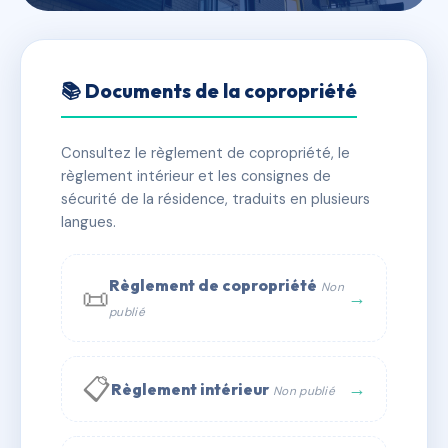
🇫🇷 RFRAJ3225943
3 RUE ELZEARD PREVOST
📚 Documents de la copropriété
📍 3 Rue Elzeard Prevost 13260 Cassis
Consultez le règlement de copropriété, le
✓ Immatriculée
🏠 6 lots
🏗 1 bâtiment(s)
règlement intérieur et les consignes de
sécurité de la résidence, traduits en plusieurs
langues.
📞 Contacter Syndic Digital
💬 WhatsApp
✉ Email
Règlement de copropriété
Non
📜
→
publié
📋
→
Règlement intérieur
Non publié