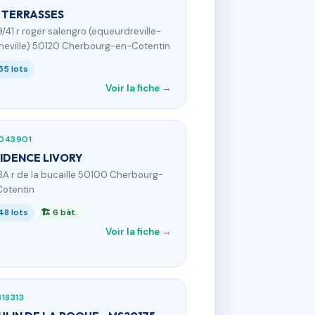
 TERRASSES
9/41 r roger salengro (equeurdreville-
neville) 50120 Cherbourg-en-Cotentin
55 lots
Voir la fiche →
043901
IDENCE LIVORY
8A r de la bucaille 50100 Cherbourg-
otentin
48 lots
🏗 6 bât.
Voir la fiche →
18313