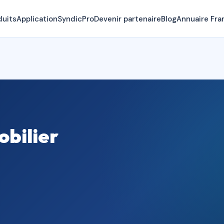
duits
Application
SyndicPro
Devenir partenaire
Blog
Annuaire Fra
bilier