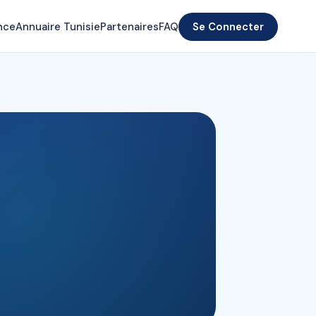
nce
Annuaire Tunisie
Partenaires
FAQ
Se Connecter