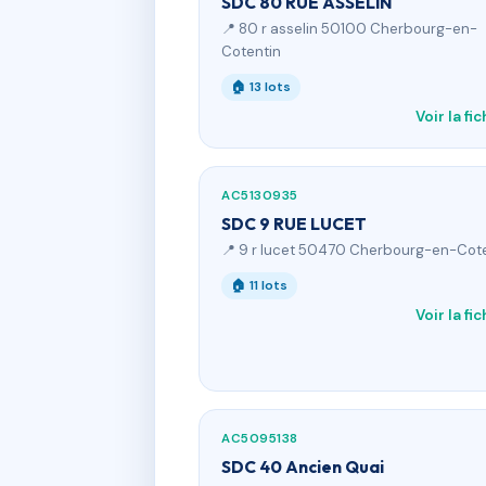
SDC 80 RUE ASSELIN
📍 80 r asselin 50100 Cherbourg-en-
Cotentin
🏠 13 lots
Voir la fi
AC5130935
SDC 9 RUE LUCET
📍 9 r lucet 50470 Cherbourg-en-Cot
🏠 11 lots
Voir la fi
AC5095138
SDC 40 Ancien Quai