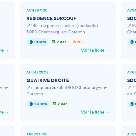
AC4387130
AB5
RÉSIDENCE SURCOUF
SDC
-
📍 195 r du general leclerc (tourlaville)
📍 9
50110 Cherbourg-en-Cotentin
Cher
🏠 91 lots
🏗 2 bât.
⚠ PPT
🏠 
che →
Voir la fiche →
AH5422902
AB6
QUAI RIVE DROITE
SD
g-en-
📍 r jacques rouxel, 50100 Cherbourg-en-
📍 4
Cotentin
en-C
🏠 63 lots
🏗 2 bât.
🏠 
che →
Voir la fiche →
AB5324736
AF0