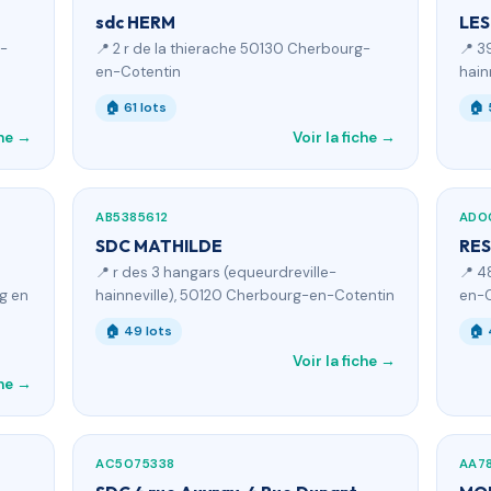
sdc HERM
LES
g-
📍 2 r de la thierache 50130 Cherbourg-
📍 3
en-Cotentin
hain
🏠 61 lots
🏠 
che →
Voir la fiche →
AB5385612
AD0
SDC MATHILDE
RES
📍 r des 3 hangars (equeurdreville-
📍 4
g en
hainneville), 50120 Cherbourg-en-Cotentin
en-C
🏠 49 lots
🏠 
Voir la fiche →
che →
AC5075338
AA78