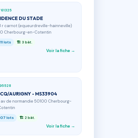
761325
IDENCE DU STADE
18 r carnot (equeurdreville-hainneville)
0 Cherbourg-en-Cotentin
111 lots
🏗 3 bât.
Voir la fiche →
95528
CQ/AURIGNY - MS33904
1 av de normandie 50100 Cherbourg-
otentin
107 lots
🏗 2 bât.
Voir la fiche →