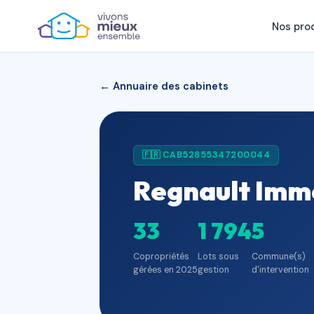
Nos pro
← Annuaire des cabinets
🇫🇷 CAB52855347200044
Regnault Immo
33
1 794
5
Copropriétés
Lots sous
Commune(s)
gérées en 2025
gestion
d'intervention