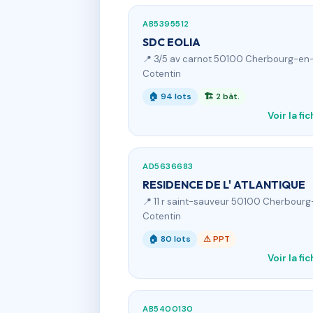
AB5395512
SDC EOLIA
📍 3/5 av carnot 50100 Cherbourg-en
Cotentin
🏠 94 lots
🏗 2 bât.
Voir la fi
AD5636683
RESIDENCE DE L' ATLANTIQUE
📍 11 r saint-sauveur 50100 Cherbour
Cotentin
🏠 80 lots
⚠ PPT
Voir la fi
AB5400130