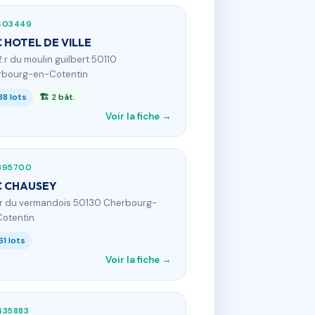
403449
 HOTEL DE VILLE
2 r du moulin guilbert 50110
bourg-en-Cotentin
88 lots
🏗 2 bât.
Voir la fiche →
895700
C CHAUSEY
 r du vermandois 50130 Cherbourg-
otentin
61 lots
Voir la fiche →
435883