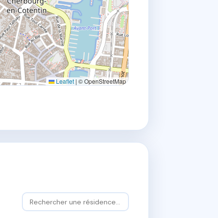
Leaflet
|
© OpenStreetMap