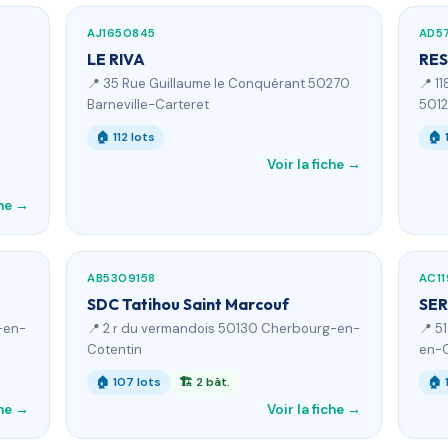
AJ1650845
AD5
LE RIVA
RES
📍 35 Rue Guillaume le Conquérant 50270
📍 1
Barneville-Carteret
5012
🏠 112 lots
🏠 
Voir la fiche →
che →
AB5309158
AC11
SDC Tatihou Saint Marcouf
SER
-en-
📍 2 r du vermandois 50130 Cherbourg-en-
📍 5
Cotentin
en-C
🏠 107 lots
🏗 2 bât.
🏠 
che →
Voir la fiche →