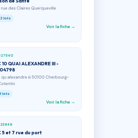
son de Santé
A rue des Claires Querqueville
12 lots
Voir la fiche →
827540
 10 QUAI ALEXANDRE III -
04798
0 qu alexandre iii 50100 Cherbourg-
otentin
8 lots
Voir la fiche →
123849
 5 et 7 rue du port