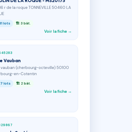
LIN DE LA ROQUE - MS20175
116 r de la roque TONNEVILLE 50460 LA
UE
31 lots
🏗 3 bât.
Voir la fiche →
445283
ue Vauban
 r vauban (cherbourg-octeville) 50100
bourg-en-Cotentin
17 lots
🏗 2 bât.
Voir la fiche →
329867