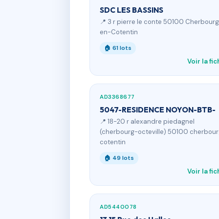
SDC LES BASSINS
📍 3 r pierre le conte 50100 Cherbour
en-Cotentin
🏠 61 lots
Voir la fi
AD3368677
5047-RESIDENCE NOYON-BTB-
📍 18-20 r alexandre piedagnel
(cherbourg-octeville) 50100 cherbour
cotentin
🏠 49 lots
Voir la fi
AD5440078