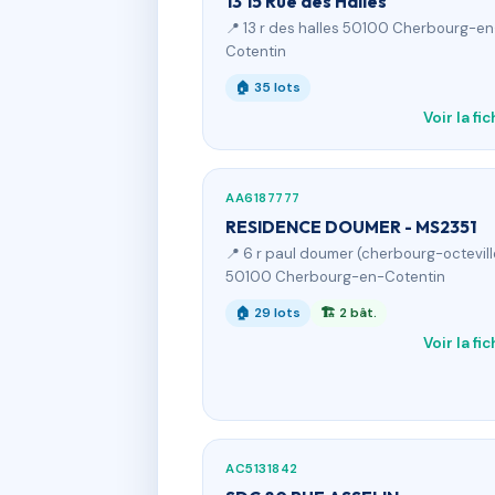
13 15 Rue des Halles
📍 13 r des halles 50100 Cherbourg-en
Cotentin
🏠 35 lots
Voir la fi
AA6187777
RESIDENCE DOUMER - MS2351
📍 6 r paul doumer (cherbourg-octevill
50100 Cherbourg-en-Cotentin
🏠 29 lots
🏗 2 bât.
Voir la fi
AC5131842