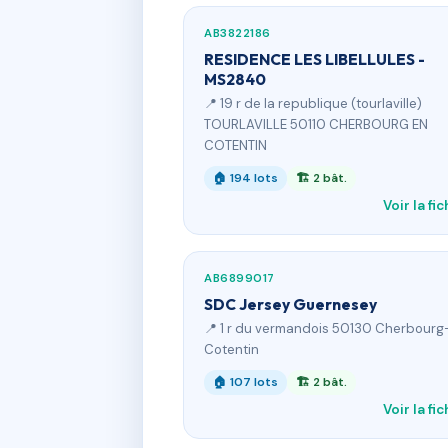
AB3822186
RESIDENCE LES LIBELLULES -
MS2840
📍 19 r de la republique (tourlaville)
TOURLAVILLE 50110 CHERBOURG EN
COTENTIN
🏠 194 lots
🏗 2 bât.
Voir la fi
AB6899017
SDC Jersey Guernesey
📍 1 r du vermandois 50130 Cherbourg
Cotentin
🏠 107 lots
🏗 2 bât.
Voir la fi