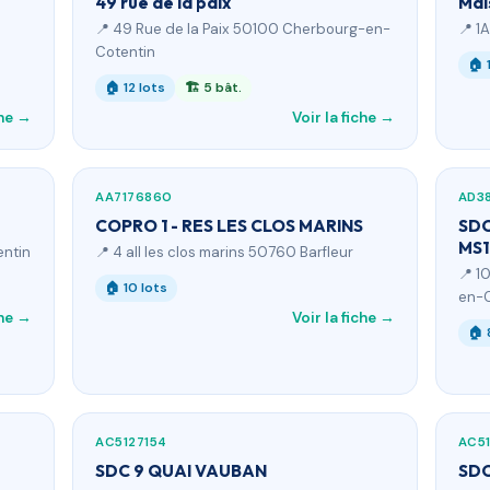
49 rue de la paix
Mai
📍 49 Rue de la Paix 50100 Cherbourg-en-
📍 1
Cotentin
🏠 
🏠 12 lots
🏗 5 bât.
che →
Voir la fiche →
AA7176860
AD3
COPRO 1 - RES LES CLOS MARINS
SDC
MS1
entin
📍 4 all les clos marins 50760 Barfleur
📍 1
🏠 10 lots
en-C
che →
Voir la fiche →
🏠 
AC5127154
AC5
SDC 9 QUAI VAUBAN
SDC