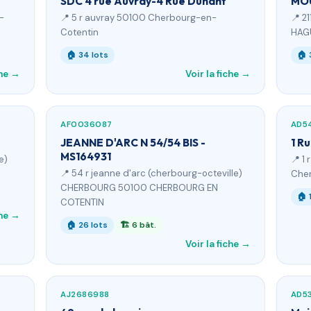
SDC 4 rue Auvray-4 Rue Dunant
MOU
-
📍 5 r auvray 50100 Cherbourg-en-
📍 2
Cotentin
HAG
🏠 34 lots
🏠 
che →
Voir la fiche →
AF0036087
AD5
JEANNE D'ARC N 54/54 BIS -
1 R
MS164931
e)
📍 1
📍 54 r jeanne d'arc (cherbourg-octeville)
Cher
CHERBOURG 50100 CHERBOURG EN
🏠 
COTENTIN
che →
🏠 26 lots
🏗 6 bât.
Voir la fiche →
AJ2686988
AD5