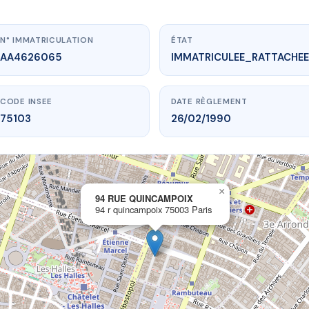
N° IMMATRICULATION
ÉTAT
AA4626065
IMMATRICULEE_RATTACHEE
CODE INSEE
DATE RÈGLEMENT
75103
26/02/1990
×
vme.plus/AA4626065
94 RUE QUINCAMPOIX
94 r quincampoix 75003 Paris
 RUE QUINCAMPOIX
quincampoix
75003 Paris