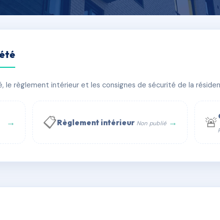
iété
CAMPOIX
le règlement intérieur et les consignes de sécurité de la résidenc
âtiment(s)
📋
🚨
→
→
Règlement intérieur
Non publié
 WhatsApp
✉ Email
té
rue Saint-Honoré, 75001 Paris - Tél. : +33 6 51 11 56 90 - 
AA4626065
🇫🇷
ww.syndic.digital - E-mail : syndic.digital@gmail.c