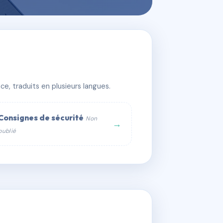
e, traduits en plusieurs langues.
Consignes de sécurité
Non
→
publié
web :
om