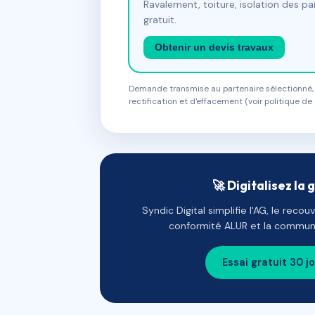
Ravalement, toiture, isolation des p
gratuit.
Obtenir un devis travaux
Demande transmise au partenaire sélectionné, s
rectification et d'effacement (voir politique de 
🚀 Digitalisez la 
Syndic Digital simplifie l'AG, le reco
conformité ALUR et la communi
Essai gratuit 30 j