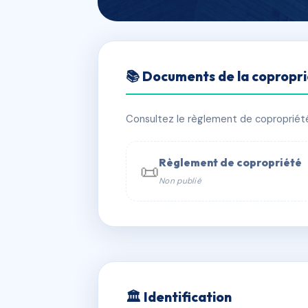
🇫🇷 RFRAA4626065
📚 Documents de la copropr
94 RUE QUIN
📍 94 r quincampoix 75003 Paris
Consultez le règlement de copropriété, 
✓ Immatriculée
🏠 23 lots
🏗 1 b
Règlement de copropriété
📜
Non publié
📞 Contacter Syndic Digital

Coproprié
229 
N°
w
🏛 Identification