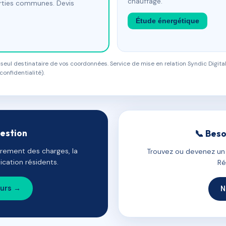
chauffage.
arties communes. Devis
Étude énergétique
eul destinataire de vos coordonnées. Service de mise en relation Syndic Digital
confidentialité).
gestion
📞 Beso
uvrement des charges, la
Trouvez ou devenez un c
cation résidents.
Ré
ours →
N