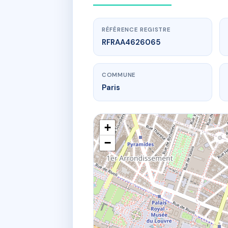
RÉFÉRENCE REGISTRE
RFRAA4626065
COMMUNE
Paris
+
−
www.
94
94 r 