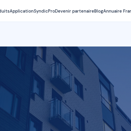
duits
Application
SyndicPro
Devenir partenaire
Blog
Annuaire Fra