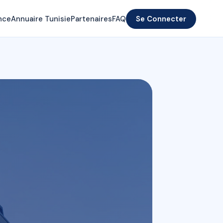
nce
Annuaire Tunisie
Partenaires
FAQ
Se Connecter