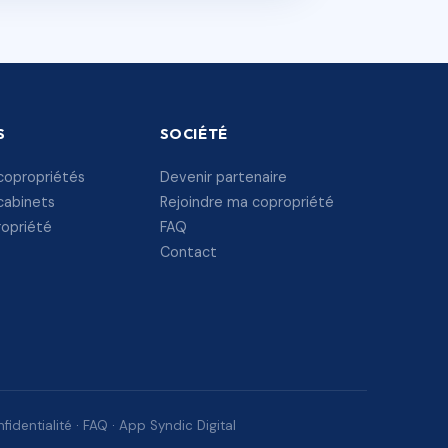
S
SOCIÉTÉ
copropriétés
Devenir partenaire
cabinets
Rejoindre ma copropriété
ropriété
FAQ
Contact
fidentialité
·
FAQ
·
App Syndic Digital