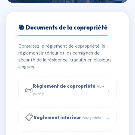
🇫🇷 RFRAA8964231
LES ATHAMANTES
📚 Documents de la copropriété
📍 740 av des apothicaires 34090 Montpellier
Consultez le règlement de copropriété, le
✓ Immatriculée
🏠 70 lots
🏗 5 bâtiment(s)
règlement intérieur et les consignes de
sécurité de la résidence, traduits en plusieurs
langues.
📞 Contacter Syndic Digital
💬 WhatsApp
✉ Email
Règlement de copropriété
Non
📜
→
publié
📋
→
Règlement intérieur
Non publié