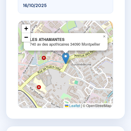
16/10/2025
+
−
×
LES ATHAMANTES
740 av des apothicaires 34090 Montpellier
Leaflet
|
© OpenStreetMap