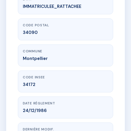
IMMATRICULEE_RATTACHEE
www.vme.plus/AA8964231
LES ATHAMANTES
740 av des apothicaires
34090 Montpellier
CODE POSTAL
34090
COMMUNE
Montpellier
CODE INSEE
34172
DATE RÈGLEMENT
24/12/1986
DERNIÈRE MODIF.