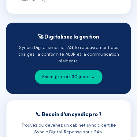
confidentialité).
🚀 Digitalisez la gestion
Syndic Digital simplifie l'AG, le recouvrement des
charges, la conformité ALUR et la communication
résidents.
Essai gratuit 30 jours →
📞 Besoin d'un syndic pro ?
Trouvez ou devenez un cabinet syndic certifié
Syndic Digital. Réponse sous 24h.