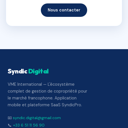
Nous contacter
Syndic
Digital
VME International — L'écosystème
complet de gestion de copropriété pour
le marché francophone. Application
mobile et plateforme SaaS SyndicPro.
📧
syndic.digital@gmail.com
📞
+33 6 51 11 56 90