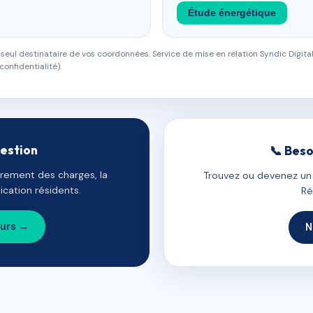
Étude énergétique
eul destinataire de vos coordonnées. Service de mise en relation Syndic Digital
confidentialité).
gestion
📞 Beso
uvrement des charges, la
Trouvez ou devenez un c
cation résidents.
Ré
ours →
N