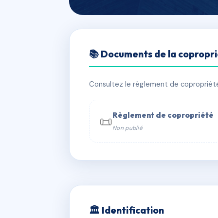
🇫🇷 RFRAA9226903
📚 Documents de la copropr
Copropriété Le
📍 561 r des gentianes 38410 Chamr
Consultez le règlement de copropriété, 
✓ Immatriculée
🏠 52 lots
🏗 1 b
Règlement de copropriété
📜
Non publié
📞 Contacter Syndic Digital

Coproprié
229 
N°
w
🏛 Identification