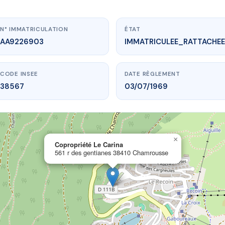
N° IMMATRICULATION
ÉTAT
AA9226903
IMMATRICULEE_RATTACHEE
CODE INSEE
DATE RÈGLEMENT
38567
03/07/1969
×
vme.plus/AA9226903
Copropriété Le Carina
561 r des gentianes 38410 Chamrousse
ropriété Le Carina
gentianes
38410 Chamrousse