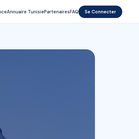
nce
Annuaire Tunisie
Partenaires
FAQ
Se Connecter