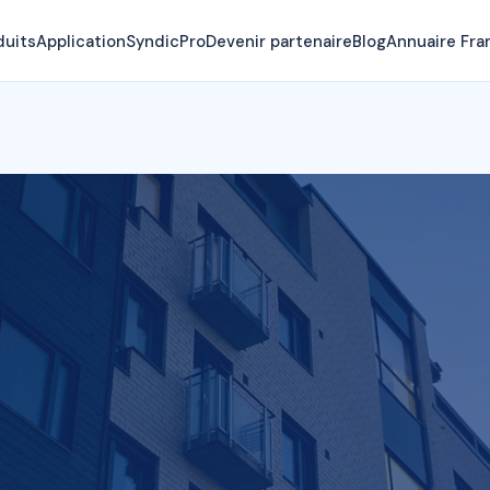
duits
Application
SyndicPro
Devenir partenaire
Blog
Annuaire Fra