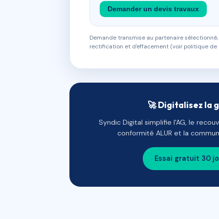
Demander un devis travaux
Demande transmise au partenaire sélectionné, s
rectification et d'effacement (voir politique de 
🚀 Digitalisez la 
Syndic Digital simplifie l'AG, le reco
conformité ALUR et la communi
Essai gratuit 30 j