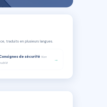
e, traduits en plusieurs langues.
Consignes de sécurité
Non
→
publié
web :
om