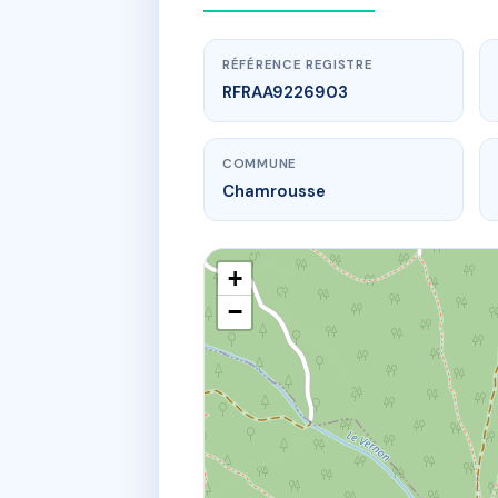
RÉFÉRENCE REGISTRE
RFRAA9226903
COMMUNE
Chamrousse
+
−
www.
Cop
561 r des 