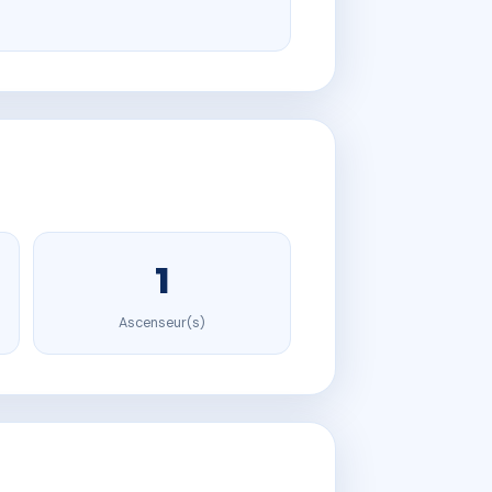
1
Ascenseur(s)