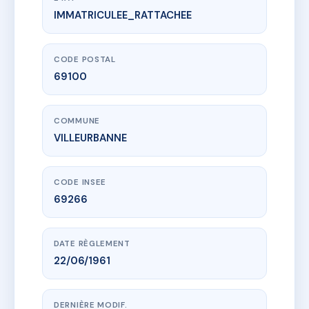
IMMATRICULEE_RATTACHEE
www.vme.plus/AA9251315
LES OEILLETS
3 r edouard vaillant
69100 VILLEURBANNE
CODE POSTAL
69100
COMMUNE
VILLEURBANNE
CODE INSEE
69266
DATE RÈGLEMENT
22/06/1961
DERNIÈRE MODIF.