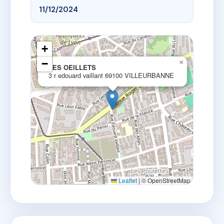
11/12/2024
+
−
×
LES OEILLETS
3 r edouard vaillant 69100 VILLEURBANNE
Leaflet
|
© OpenStreetMap