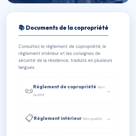
🇫🇷 RFRAA9251315
LES OEILLETS
📚 Documents de la copropriété
📍 3 r edouard vaillant 69100 VILLEURBANNE
Consultez le règlement de copropriété, le
✓ Immatriculée
🏠 35 lots
🏗 2 bâtiment(s)
règlement intérieur et les consignes de
sécurité de la résidence, traduits en plusieurs
langues.
📞 Contacter Syndic Digital
💬 WhatsApp
✉ Email
Règlement de copropriété
Non
📜
→
publié
📋
→
Règlement intérieur
Non publié