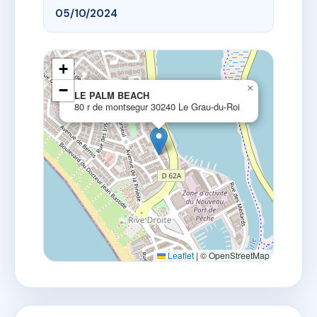
05/10/2024
+
−
×
LE PALM BEACH
80 r de montsegur 30240 Le Grau-du-Roi
Leaflet
|
© OpenStreetMap