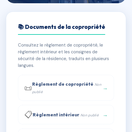
🇫🇷 RFRAB2614790
LE PALM BEACH
📚 Documents de la copropriété
📍 80 r de montsegur 30240 Le Grau-du-Roi
Consultez le règlement de copropriété, le
✓ Immatriculée
🏠 24 lots
🏗 1 bâtiment(s)
règlement intérieur et les consignes de
sécurité de la résidence, traduits en plusieurs
langues.
📞 Contacter Syndic Digital
💬 WhatsApp
✉ Email
Règlement de copropriété
Non
📜
→
publié
📋
→
Règlement intérieur
Non publié