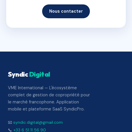
Nous contacter
Syndic
Digital
VME International — L'écosystème
complet de gestion de copropriété pour
le marché francophone. Application
mobile et plateforme SaaS SyndicPro.
📧
syndic.digital@gmail.com
📞
+33 6 51 11 56 90