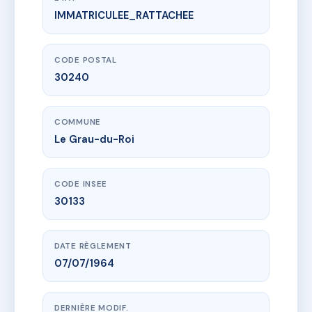
IMMATRICULEE_RATTACHEE
www.vme.plus/AB2614790
LE PALM BEACH
80 r de montsegur
30240 Le Grau-du-Roi
CODE POSTAL
30240
COMMUNE
Le Grau-du-Roi
CODE INSEE
30133
DATE RÈGLEMENT
07/07/1964
DERNIÈRE MODIF.