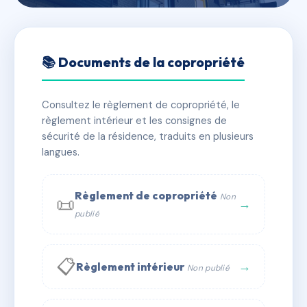
🇫🇷 RFRAB2667913
SDC 83 GAILLARD
📚 Documents de la copropriété
📍 83 r joseph gaillard 94300 Vincennes
Consultez le règlement de copropriété, le
⚠ IMMATRICULEE_RATTACHEMENT_EXPIRE
règlement intérieur et les consignes de
🏠 10 lots
🏗 1 bâtiment(s)
sécurité de la résidence, traduits en plusieurs
langues.
📞 Contacter Syndic Digital
💬 WhatsApp
Règlement de copropriété
Non
📜
✉ Email
→
publié
📋
→
Règlement intérieur
Non publié