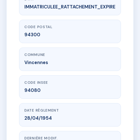
IMMATRICULEE_RATTACHEMENT_EXPIRE
www.vme.plus/AB2667913
SDC 83 GAILLARD
83 r joseph gaillard
94300 Vincennes
CODE POSTAL
94300
COMMUNE
Vincennes
CODE INSEE
94080
DATE RÈGLEMENT
28/04/1954
DERNIÈRE MODIF.