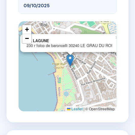
09/10/2025
+
−
×
LA LAGUNE
230 r folco de baroncelli 30240 LE GRAU DU ROI
Leaflet
|
© OpenStreetMap