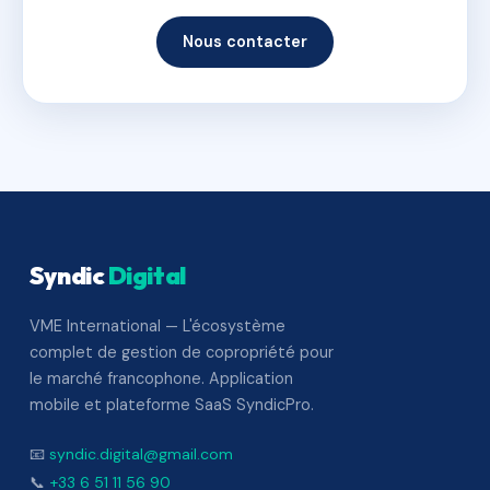
Nous contacter
Syndic
Digital
VME International — L'écosystème
complet de gestion de copropriété pour
le marché francophone. Application
mobile et plateforme SaaS SyndicPro.
📧
syndic.digital@gmail.com
📞
+33 6 51 11 56 90