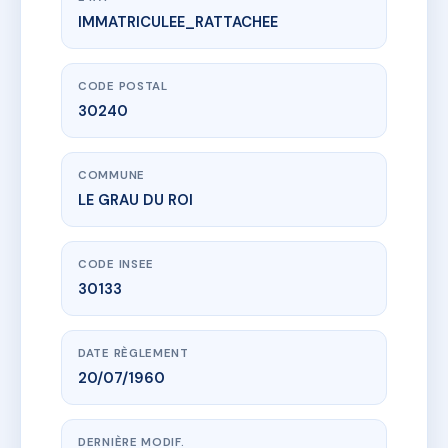
IMMATRICULEE_RATTACHEE
www.vme.plus/AB2672608
LA LAGUNE
230 r folco de baroncelli
30240 LE GRAU DU ROI
CODE POSTAL
30240
COMMUNE
LE GRAU DU ROI
CODE INSEE
30133
DATE RÈGLEMENT
20/07/1960
DERNIÈRE MODIF.