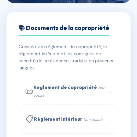
🇫🇷 RFRAB2672608
LA LAGUNE
📚 Documents de la copropriété
📍 230 r folco de baroncelli 30240 LE GRAU DU ROI
Consultez le règlement de copropriété, le
✓ Immatriculée
🏠 18 lots
🏗 1 bâtiment(s)
règlement intérieur et les consignes de
sécurité de la résidence, traduits en plusieurs
langues.
📞 Contacter Syndic Digital
💬 WhatsApp
✉ Email
Règlement de copropriété
Non
📜
→
publié
📋
→
Règlement intérieur
Non publié