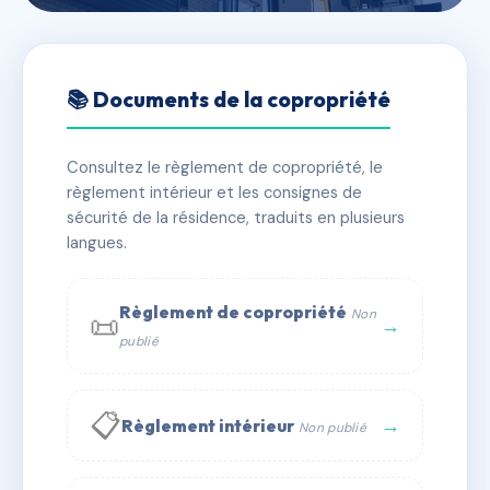
🇫🇷 RFRAB3236759
LE 235
📚 Documents de la copropriété
📍 235 av emile counord 33300 Bordeaux
Consultez le règlement de copropriété, le
✓ Immatriculée
🏠 125 lots
🏗 3 bâtiment(s)
règlement intérieur et les consignes de
sécurité de la résidence, traduits en plusieurs
langues.
📞 Contacter Syndic Digital
💬 WhatsApp
✉ Email
Règlement de copropriété
Non
📜
→
publié
📋
→
Règlement intérieur
Non publié