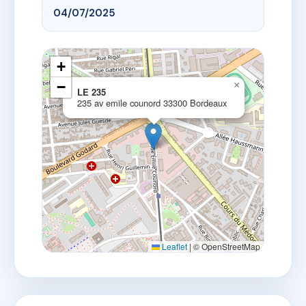
04/07/2025
+
−
×
LE 235
235 av emile counord 33300 Bordeaux
Leaflet
|
© OpenStreetMap