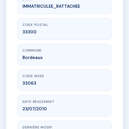
IMMATRICULEE_RATTACHEE
www.vme.plus/AB3236759
LE 235
235 av emile counord
33300 Bordeaux
CODE POSTAL
33300
COMMUNE
Bordeaux
CODE INSEE
33063
DATE RÈGLEMENT
23/07/2010
DERNIÈRE MODIF.