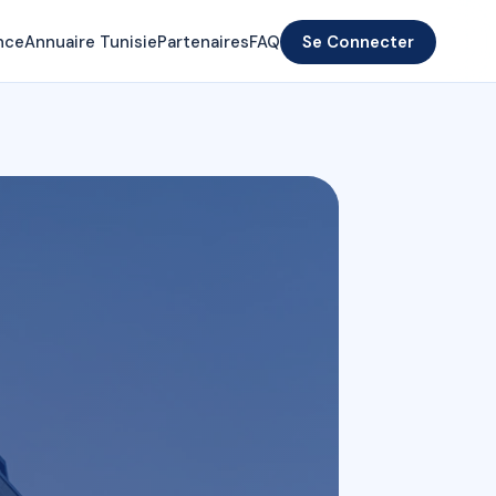
nce
Annuaire Tunisie
Partenaires
FAQ
Se Connecter