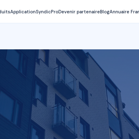
duits
Application
SyndicPro
Devenir partenaire
Blog
Annuaire Fra