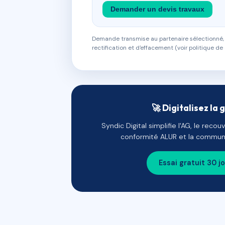
Demander un devis travaux
Demande transmise au partenaire sélectionné, s
rectification et d'effacement (voir politique de 
🚀 Digitalisez la 
Syndic Digital simplifie l'AG, le reco
conformité ALUR et la communi
Essai gratuit 30 j