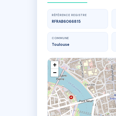
RÉFÉRENCE REGISTRE
RFRAB6066815
COMMUNE
Toulouse
+
−
ww
25 pl domin