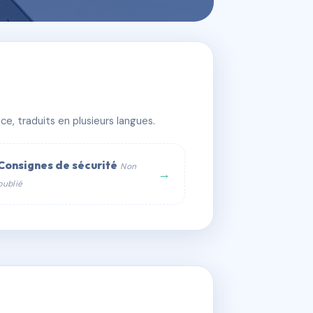
e, traduits en plusieurs langues.
Consignes de sécurité
Non
→
publié
web :
om