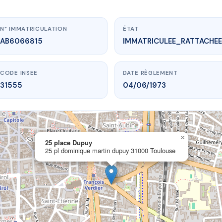
N° IMMATRICULATION
ÉTAT
AB6066815
IMMATRICULEE_RATTACHEE
CODE INSEE
DATE RÈGLEMENT
31555
04/06/1973
×
w.vme.plus/AB6066815
25 place Dupuy
25 pl dominique martin dupuy 31000 Toulouse
25 place Dupuy
ique martin dupuy
31000 Toulouse