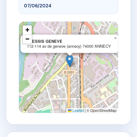
07/06/2024
+
−
×
PLESSIS GENEVE
112-114 av de geneve (annecy) 74000 ANNECY
Leaflet
|
© OpenStreetMap