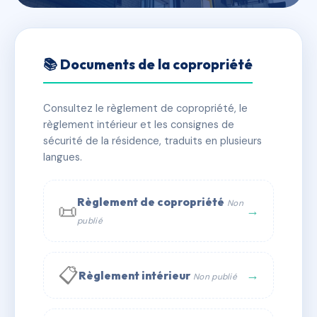
🇫🇷 RFRAB7139413
PLESSIS GENEVE
📚 Documents de la copropriété
📍 112-114 av de geneve (annecy) 74000 ANNECY
Consultez le règlement de copropriété, le
✓ Immatriculée
🏠 126 lots
🏗 2 bâtiment(s)
règlement intérieur et les consignes de
sécurité de la résidence, traduits en plusieurs
langues.
📞 Contacter Syndic Digital
💬 WhatsApp
✉ Email
Règlement de copropriété
Non
📜
→
publié
📋
→
Règlement intérieur
Non publié