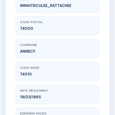
IMMATRICULEE_RATTACHEE
www.vme.plus/AB7139413
PLESSIS GENEVE
112-114 av de geneve (annecy)
74000 ANNECY
CODE POSTAL
74000
COMMUNE
ANNECY
CODE INSEE
74010
DATE RÈGLEMENT
19/03/1965
DERNIÈRE MODIF.