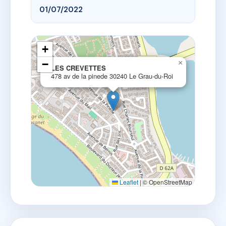
01/07/2022
+
−
×
LES CREVETTES
478 av de la pinede 30240 Le Grau-du-Roi
Leaflet
|
© OpenStreetMap