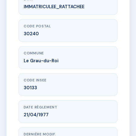
IMMATRICULEE_RATTACHEE
www.vme.plus/AB7696123
LES CREVETTES
478 av de la pinede
30240 Le Grau-du-Roi
CODE POSTAL
30240
COMMUNE
Le Grau-du-Roi
CODE INSEE
30133
DATE RÈGLEMENT
21/04/1977
DERNIÈRE MODIF.