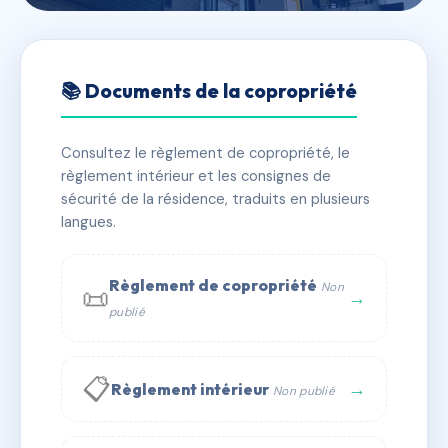
🇫🇷 RFRAB7696123
LES CREVETTES
📚 Documents de la copropriété
📍 478 av de la pinede 30240 Le Grau-du-Roi
Consultez le règlement de copropriété, le
✓ Immatriculée
🏠 25 lots
🏗 1 bâtiment(s)
règlement intérieur et les consignes de
sécurité de la résidence, traduits en plusieurs
langues.
📞 Contacter Syndic Digital
💬 WhatsApp
✉ Email
Règlement de copropriété
Non
📜
→
publié
📋
→
Règlement intérieur
Non publié