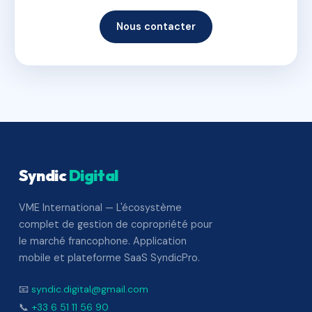
Nous contacter
Syndic
Digital
VME International — L'écosystème
complet de gestion de copropriété pour
le marché francophone. Application
mobile et plateforme SaaS SyndicPro.
📧
syndic.digital@gmail.com
📞
+33 6 51 11 56 90