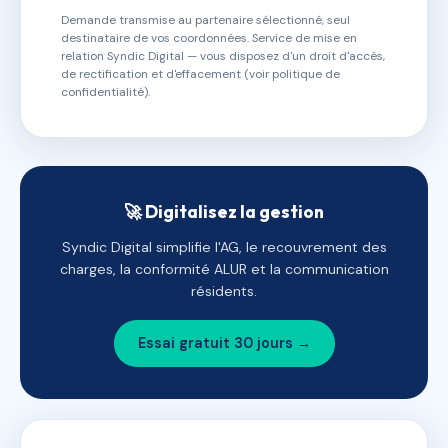
Demande transmise au partenaire sélectionné, seul
destinataire de vos coordonnées. Service de mise en
relation Syndic Digital — vous disposez d'un droit d'accès,
de rectification et d'effacement (voir politique de
confidentialité).
🚀 Digitalisez la gestion
Syndic Digital simplifie l'AG, le recouvrement des
charges, la conformité ALUR et la communication
résidents.
Essai gratuit 30 jours →