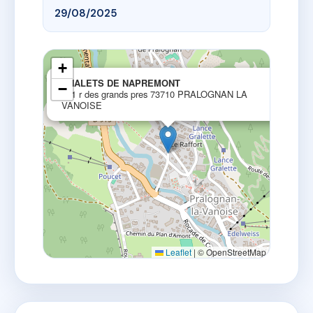
29/08/2025
+
×
CHALETS DE NAPREMONT
−
201 r des grands pres 73710 PRALOGNAN LA
VANOISE
Leaflet
|
© OpenStreetMap