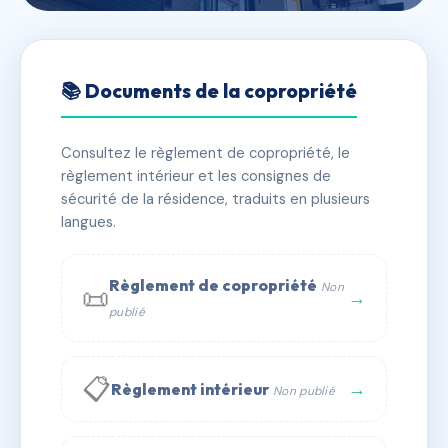
🇫🇷 RFRAB9746421
CHALETS DE NAPREMONT
📚 Documents de la copropriété
📍 201 r des grands pres 73710 PRALOGNAN LA
VANOISE
Consultez le règlement de copropriété, le
règlement intérieur et les consignes de
⚠ IMMATRICULEE_RATTACHEMENT_EXPIRE
sécurité de la résidence, traduits en plusieurs
🏠 30 lots
langues.
🏗 1 bâtiment(s)
📞 Contacter Syndic Digital
💬 WhatsApp
Règlement de copropriété
Non
📜
→
publié
✉ Email
📋
→
Règlement intérieur
Non publié