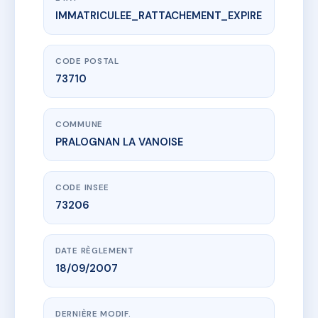
IMMATRICULEE_RATTACHEMENT_EXPIRE
www.vme.plus/AB9746421
CHALETS DE NAPREMONT
201 r des grands pres
73710 PRALOGNAN LA VANOISE
CODE POSTAL
73710
COMMUNE
PRALOGNAN LA VANOISE
CODE INSEE
73206
DATE RÈGLEMENT
18/09/2007
DERNIÈRE MODIF.