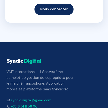
Nous contacter
Syndic
Digital
VME International — L'écosystème
complet de gestion de copropriété pour
le marché francophone. Application
mobile et plateforme SaaS SyndicPro.
📧
syndic.digital@gmail.com
📞
+33 6 51 11 56 90