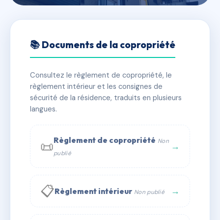
🇫🇷 RFRAC1721224
8 RUE DES BOULETS
📚 Documents de la copropriété
📍 8 r des boulets 75011 PARIS
Consultez le règlement de copropriété, le
✓ Immatriculée
🏠 33 lots
🏗 1 bâtiment(s)
règlement intérieur et les consignes de
sécurité de la résidence, traduits en plusieurs
langues.
📞 Contacter Syndic Digital
💬 WhatsApp
✉ Email
Règlement de copropriété
Non
📜
→
publié
📋
→
Règlement intérieur
Non publié