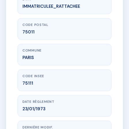
IMMATRICULEE_RATTACHEE
www.vme.plus/AC1721224
8 RUE DES BOULETS
8 r des boulets
75011 PARIS
CODE POSTAL
75011
COMMUNE
PARIS
CODE INSEE
75111
DATE RÈGLEMENT
23/01/1973
DERNIÈRE MODIF.