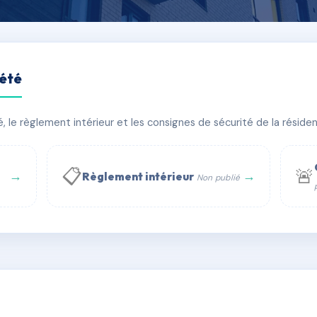
iété
OT CURIE
le règlement intérieur et les consignes de sécurité de la résidenc
âtiment(s)
📋
🚨
→
→
Règlement intérieur
Non publié
 WhatsApp
✉ Email
té
rue Saint-Honoré, 75001 Paris - Tél. : +33 6 51 11 56 90 - 
AC1956101
🇫🇷
ww.syndic.digital - E-mail : syndic.digital@gmail.c