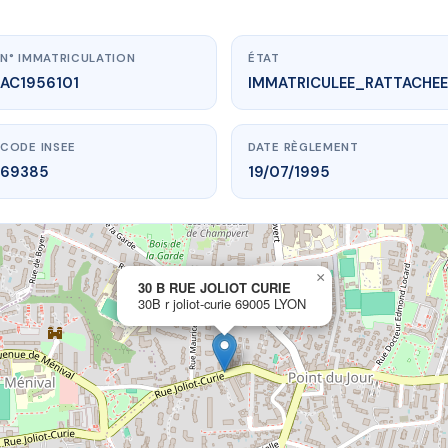
N° IMMATRICULATION
ÉTAT
AC1956101
IMMATRICULEE_RATTACHEE
CODE INSEE
DATE RÈGLEMENT
69385
19/07/1995
×
vme.plus/AC1956101
30 B RUE JOLIOT CURIE
30B r joliot-curie 69005 LYON
B RUE JOLIOT CURIE
joliot-curie
69005 LYON