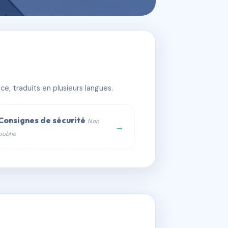
e, traduits en plusieurs langues.
Consignes de sécurité
Non
→
publié
web :
om