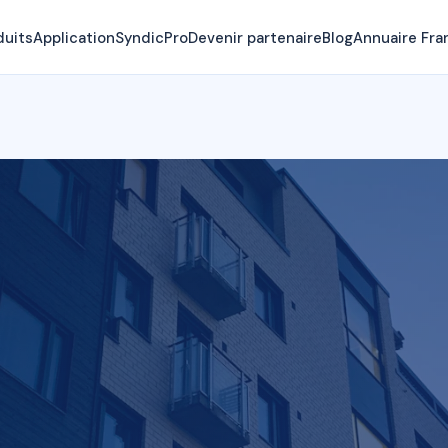
duits
Application
SyndicPro
Devenir partenaire
Blog
Annuaire Fra