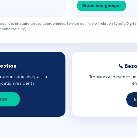
Étude énergétique
eul destinataire de vos coordonnées. Service de mise en relation Syndic Digital
confidentialité).
gestion
📞 Beso
uvrement des charges, la
Trouvez ou devenez un c
cation résidents.
Ré
ours →
N