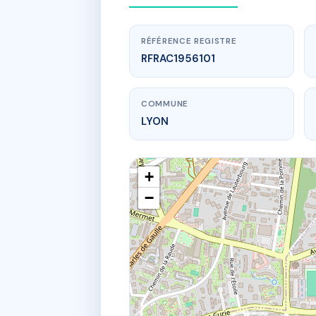
RÉFÉRENCE REGISTRE
RFRAC1956101
COMMUNE
LYON
+
−
www.
30 
30B r 