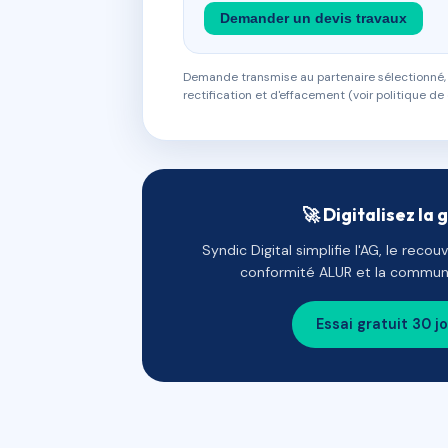
Demander un devis travaux
Demande transmise au partenaire sélectionné, s
rectification et d'effacement (voir politique de 
🚀 Digitalisez la 
Syndic Digital simplifie l'AG, le reco
conformité ALUR et la communi
Essai gratuit 30 j