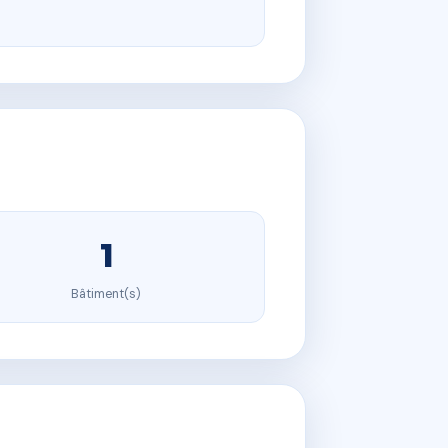
1
Bâtiment(s)