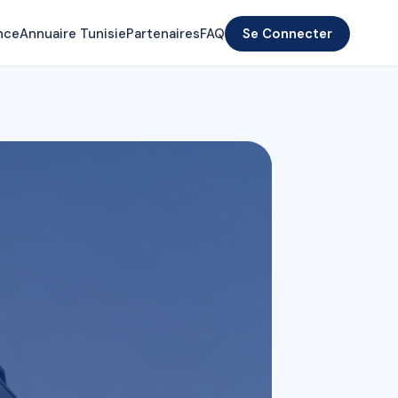
nce
Annuaire Tunisie
Partenaires
FAQ
Se Connecter