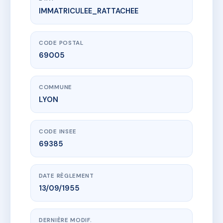
IMMATRICULEE_RATTACHEE
www.vme.plus/AC1965433
LE MANTEAU JAUNE
8 r du manteau jaune
69005 LYON
CODE POSTAL
69005
COMMUNE
LYON
CODE INSEE
69385
DATE RÈGLEMENT
13/09/1955
DERNIÈRE MODIF.