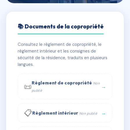
🇫🇷 RFRAC1965433
LE MANTEAU JAUNE
📚 Documents de la copropriété
📍 8 r du manteau jaune 69005 LYON
Consultez le règlement de copropriété, le
✓ Immatriculée
🏠 7 lots
🏗 1 bâtiment(s)
règlement intérieur et les consignes de
sécurité de la résidence, traduits en plusieurs
langues.
📞 Contacter Syndic Digital
💬 WhatsApp
✉ Email
Règlement de copropriété
Non
📜
→
publié
📋
→
Règlement intérieur
Non publié