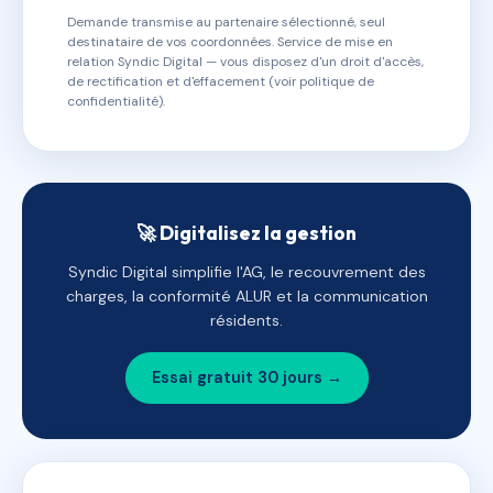
Demande transmise au partenaire sélectionné, seul
destinataire de vos coordonnées. Service de mise en
relation Syndic Digital — vous disposez d'un droit d'accès,
de rectification et d'effacement (voir politique de
confidentialité).
🚀 Digitalisez la gestion
Syndic Digital simplifie l'AG, le recouvrement des
charges, la conformité ALUR et la communication
résidents.
Essai gratuit 30 jours →