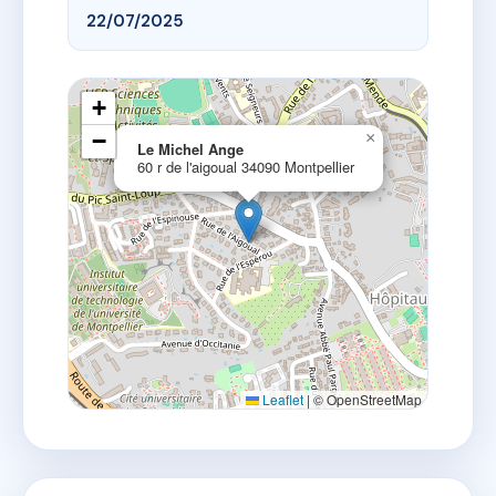
22/07/2025
+
−
×
Le Michel Ange
60 r de l'aigoual 34090 Montpellier
Leaflet
|
© OpenStreetMap