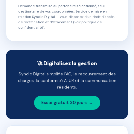
Demande transmise au partenaire sélectionné, seul
destinataire de vos coordonnées. Service de mise en
relation Syndic Digital — vous disposez d'un droit d'accès,
de rectification et d'effacement (voir politique de
confidentialité).
🚀 Digitalisez la gestion
Syndic Digital simplifie l'AG, le recouvrement des
charges, la conformité ALUR et la communication
résidents.
Essai gratuit 30 jours →