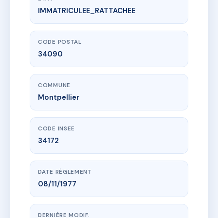
IMMATRICULEE_RATTACHEE
www.vme.plus/AC1981844
Le Michel Ange
60 r de l'aigoual
34090 Montpellier
CODE POSTAL
34090
COMMUNE
Montpellier
CODE INSEE
34172
DATE RÈGLEMENT
08/11/1977
DERNIÈRE MODIF.