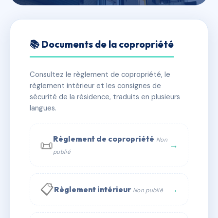
🇫🇷 RFRAC1981844
Le Michel Ange
📚 Documents de la copropriété
📍 60 r de l'aigoual 34090 Montpellier
Consultez le règlement de copropriété, le
✓ Immatriculée
🏠 32 lots
🏗 1 bâtiment(s)
règlement intérieur et les consignes de
sécurité de la résidence, traduits en plusieurs
langues.
📞 Contacter Syndic Digital
💬 WhatsApp
✉ Email
Règlement de copropriété
Non
📜
→
publié
📋
→
Règlement intérieur
Non publié