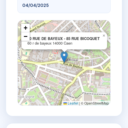
04/04/2025
+
−
×
60 RUE DE BAYEUX - 85 RUE BICOQUET
60 r de bayeux 14000 Caen
Leaflet
|
© OpenStreetMap