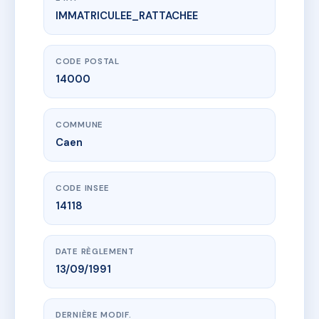
IMMATRICULEE_RATTACHEE
www.vme.plus/AC2702157
60 RUE DE BAYEUX - 85 RUE BICOQUET
60 r de bayeux
14000 Caen
CODE POSTAL
14000
COMMUNE
Caen
CODE INSEE
14118
DATE RÈGLEMENT
13/09/1991
DERNIÈRE MODIF.