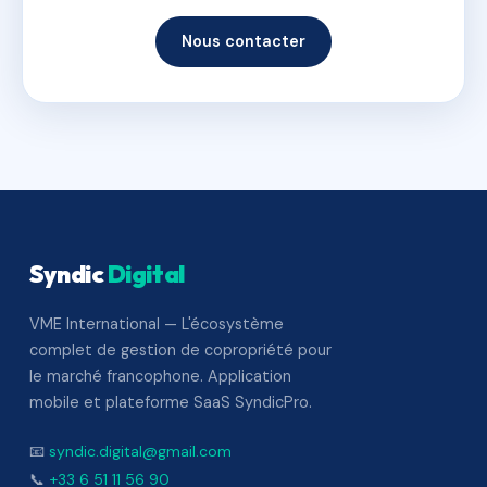
Nous contacter
Syndic
Digital
VME International — L'écosystème
complet de gestion de copropriété pour
le marché francophone. Application
mobile et plateforme SaaS SyndicPro.
📧
syndic.digital@gmail.com
📞
+33 6 51 11 56 90