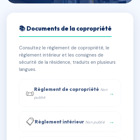
🇫🇷 RFRAC2702157
60 RUE DE BAYEUX - 85 RUE
📚 Documents de la copropriété
BICOQUET
Consultez le règlement de copropriété, le
📍 60 r de bayeux 14000 Caen
règlement intérieur et les consignes de
✓ Immatriculée
🏠 23 lots
🏗 2 bâtiment(s)
sécurité de la résidence, traduits en plusieurs
langues.
📞 Contacter Syndic Digital
💬 WhatsApp
Règlement de copropriété
Non
📜
✉ Email
→
publié
📋
→
Règlement intérieur
Non publié