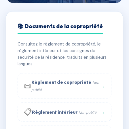
🇫🇷 RFRAC3586229
SDC 24-26 RUE HOCHE
📚 Documents de la copropriété
📍 26 r hoche 94200 Ivry-sur-Seine
Consultez le règlement de copropriété, le
⚠ IMMATRICULEE_RATTACHEMENT_EXPIRE
règlement intérieur et les consignes de
🏠 27 lots
🏗 8 bâtiment(s)
sécurité de la résidence, traduits en plusieurs
langues.
📞 Contacter Syndic Digital
💬 WhatsApp
Règlement de copropriété
Non
📜
✉ Email
→
publié
📋
→
Règlement intérieur
Non publié