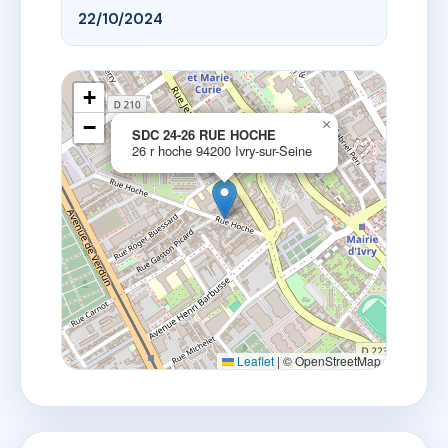
22/10/2024
+
−
×
SDC 24-26 RUE HOCHE
26 r hoche 94200 Ivry-sur-Seine
Leaflet
|
© OpenStreetMap