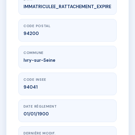
IMMATRICULEE_RATTACHEMENT_EXPIRE
www.vme.plus/AC3586229
SDC 24-26 RUE HOCHE
26 r hoche
94200 Ivry-sur-Seine
CODE POSTAL
94200
COMMUNE
Ivry-sur-Seine
CODE INSEE
94041
DATE RÈGLEMENT
01/01/1900
DERNIÈRE MODIF.