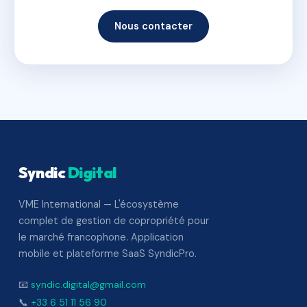
Nous contacter
Syndic
Digital
VME International — L'écosystème
complet de gestion de copropriété pour
le marché francophone. Application
mobile et plateforme SaaS SyndicPro.
📧
syndic.digital@gmail.com
📞
+33 6 51 11 56 90