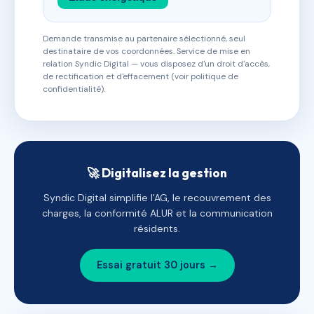
Demande transmise au partenaire sélectionné, seul
destinataire de vos coordonnées. Service de mise en
relation Syndic Digital — vous disposez d'un droit d'accès,
de rectification et d'effacement (voir politique de
confidentialité).
🚀 Digitalisez la gestion
Syndic Digital simplifie l'AG, le recouvrement des
charges, la conformité ALUR et la communication
résidents.
Essai gratuit 30 jours →