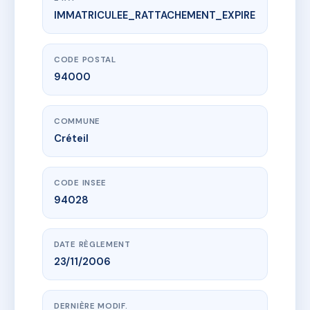
IMMATRICULEE_RATTACHEMENT_EXPIRE
www.vme.plus/AC4255048
SDC 76-80 Ave Pierre Brossolette CRETEIL
76-80 av pierre brossolette
94000 Créteil
CODE POSTAL
94000
COMMUNE
Créteil
CODE INSEE
94028
DATE RÈGLEMENT
23/11/2006
DERNIÈRE MODIF.