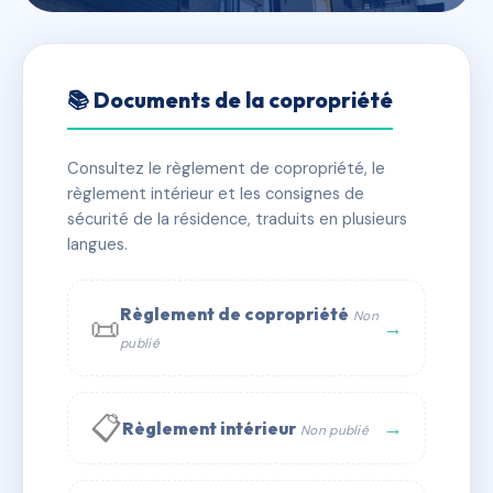
🇫🇷 RFRAC4255048
SDC 76-80 Ave Pierre
📚 Documents de la copropriété
Brossolette CRETEIL
Consultez le règlement de copropriété, le
📍 76-80 av pierre brossolette 94000 Créteil
règlement intérieur et les consignes de
⚠ IMMATRICULEE_RATTACHEMENT_EXPIRE
sécurité de la résidence, traduits en plusieurs
langues.
🏠 79 lots
🏗 3 bâtiment(s)
📞 Contacter Syndic Digital
💬 WhatsApp
Règlement de copropriété
Non
📜
→
publié
✉ Email
📋
→
Règlement intérieur
Non publié