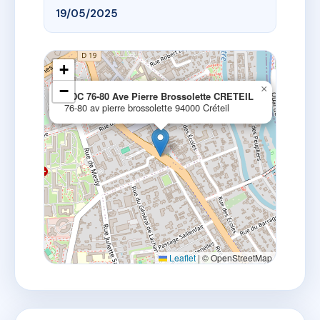
19/05/2025
+
−
×
SDC 76-80 Ave Pierre Brossolette CRETEIL
76-80 av pierre brossolette 94000 Créteil
Leaflet
|
© OpenStreetMap