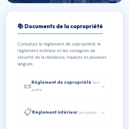
🇫🇷 RFRAC6486260
30 RUE DE LA CONVENTION
📚 Documents de la copropriété
📍 30 r de la convention 94270 Le Kremlin-Bicêtre
Consultez le règlement de copropriété, le
✓ Immatriculée
🏠 27 lots
🏗 1 bâtiment(s)
règlement intérieur et les consignes de
sécurité de la résidence, traduits en plusieurs
langues.
📞 Contacter Syndic Digital
💬 WhatsApp
✉ Email
Règlement de copropriété
Non
📜
→
publié
📋
→
Règlement intérieur
Non publié