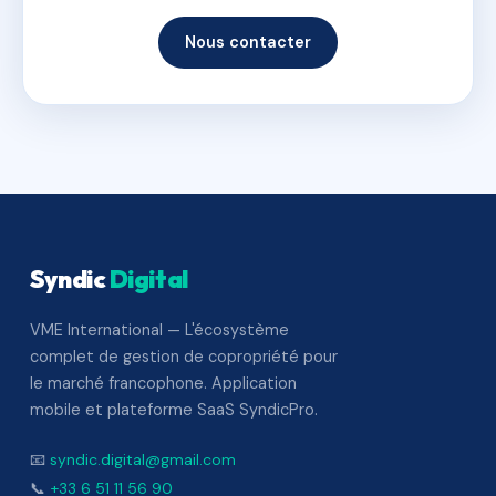
Nous contacter
Syndic
Digital
VME International — L'écosystème
complet de gestion de copropriété pour
le marché francophone. Application
mobile et plateforme SaaS SyndicPro.
📧
syndic.digital@gmail.com
📞
+33 6 51 11 56 90