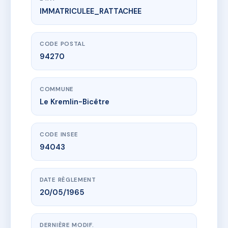
IMMATRICULEE_RATTACHEE
www.vme.plus/AC6486260
30 RUE DE LA CONVENTION
30 r de la convention
94270 Le Kremlin-Bicêtre
CODE POSTAL
94270
COMMUNE
Le Kremlin-Bicêtre
CODE INSEE
94043
DATE RÈGLEMENT
20/05/1965
DERNIÈRE MODIF.