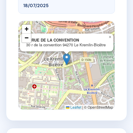
18/07/2025
+
−
×
30 RUE DE LA CONVENTION
30 r de la convention 94270 Le Kremlin-Bicêtre
Leaflet
|
© OpenStreetMap