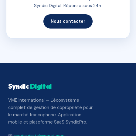
Syndic Digital. Réponse sous 24h.
Nous contacter
Syndic
Digital
VME International — L'écosystème
complet de gestion de copropriété pour
le marché francophone. Application
mobile et plateforme SaaS SyndicPro.
📧
syndic.digital@gmail.com