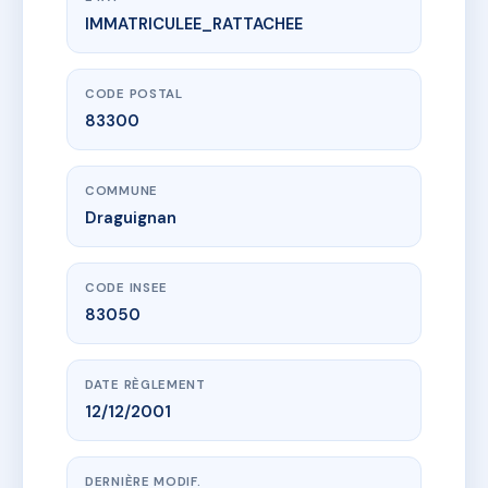
IMMATRICULEE_RATTACHEE
www.vme.plus/AC6554802
LA BELLE EPOQUE
29 r emile zola
83300 Draguignan
CODE POSTAL
83300
COMMUNE
Draguignan
CODE INSEE
83050
DATE RÈGLEMENT
12/12/2001
DERNIÈRE MODIF.