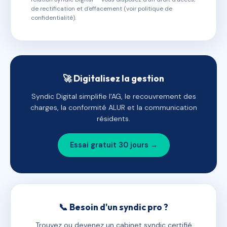
de rectification et d'effacement (voir politique de
confidentialité).
🚀 Digitalisez la gestion
Syndic Digital simplifie l'AG, le recouvrement des
charges, la conformité ALUR et la communication
résidents.
Essai gratuit 30 jours →
📞 Besoin d'un syndic pro ?
Trouvez ou devenez un cabinet syndic certifié