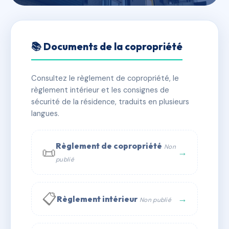
🇫🇷 RFRAC6554802
LA BELLE EPOQUE
📚 Documents de la copropriété
📍 29 r emile zola 83300 Draguignan
Consultez le règlement de copropriété, le
✓ Immatriculée
🏠 43 lots
🏗 1 bâtiment(s)
règlement intérieur et les consignes de
sécurité de la résidence, traduits en plusieurs
langues.
📞 Contacter Syndic Digital
💬 WhatsApp
✉ Email
Règlement de copropriété
Non
📜
→
publié
📋
→
Règlement intérieur
Non publié