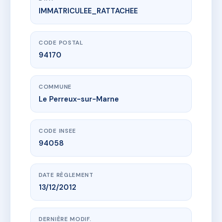
IMMATRICULEE_RATTACHEE
www.vme.plus/AC6633937
SDC 126 BIS BOULEVARD ALSACE LORRAINE
126B bd d'alsace lorraine
94170 Le Perreux-sur-Marne
CODE POSTAL
94170
COMMUNE
Le Perreux-sur-Marne
CODE INSEE
94058
DATE RÈGLEMENT
13/12/2012
DERNIÈRE MODIF.