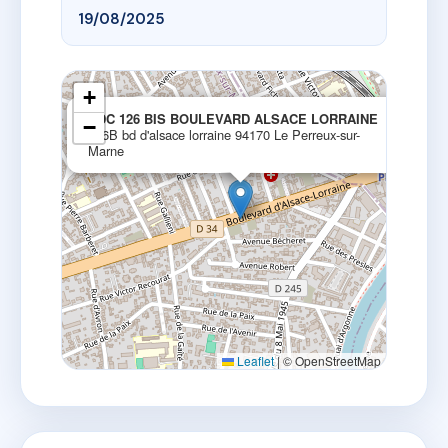
19/08/2025
+
×
SDC 126 BIS BOULEVARD ALSACE LORRAINE
−
126B bd d'alsace lorraine 94170 Le Perreux-sur-
Marne
Leaflet
|
© OpenStreetMap