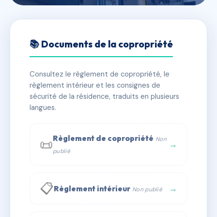
🇫🇷 RFRAC6633937
SDC 126 BIS BOULEVARD
📚 Documents de la copropriété
ALSACE LORRAINE
Consultez le règlement de copropriété, le
📍 126B bd d'alsace lorraine 94170 Le Perreux-sur-
règlement intérieur et les consignes de
Marne
sécurité de la résidence, traduits en plusieurs
✓ Immatriculée
langues.
🏠 10 lots
🏗 1 bâtiment(s)
📞 Contacter Syndic Digital
💬 WhatsApp
Règlement de copropriété
Non
📜
→
publié
✉ Email
📋
→
Règlement intérieur
Non publié