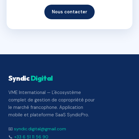
Nous contacter
Syndic
Digital
VME International — L'écosystème
complet de gestion de copropriété pour
le marché francophone. Application
mobile et plateforme SaaS SyndicPro.
📧
syndic.digital@gmail.com
📞
+33 6 51 11 56 90