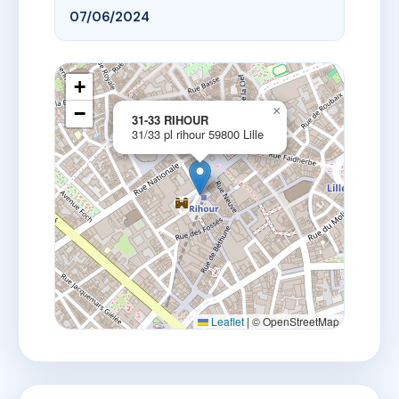
07/06/2024
+
−
×
31-33 RIHOUR
31/33 pl rihour 59800 Lille
Leaflet
|
© OpenStreetMap