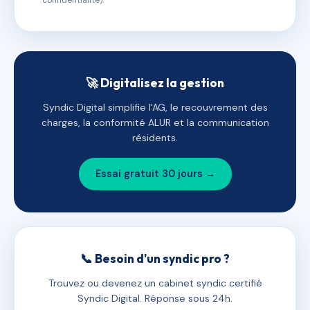
confidentialité).
🚀 Digitalisez la gestion
Syndic Digital simplifie l'AG, le recouvrement des
charges, la conformité ALUR et la communication
résidents.
Essai gratuit 30 jours →
📞 Besoin d'un syndic pro ?
Trouvez ou devenez un cabinet syndic certifié
Syndic Digital. Réponse sous 24h.