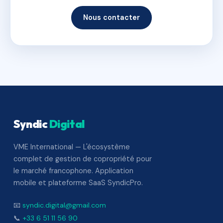
Nous contacter
Syndic
Digital
VME International — L'écosystème
complet de gestion de copropriété pour
le marché francophone. Application
mobile et plateforme SaaS SyndicPro.
📧
syndic.digital@gmail.com
📞
+33 6 51 11 56 90