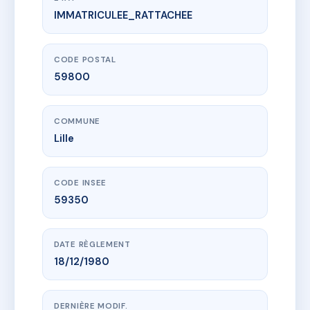
IMMATRICULEE_RATTACHEE
www.vme.plus/AC6703987
31-33 RIHOUR
31/33 pl rihour
59800 Lille
CODE POSTAL
59800
COMMUNE
Lille
CODE INSEE
59350
DATE RÈGLEMENT
18/12/1980
DERNIÈRE MODIF.