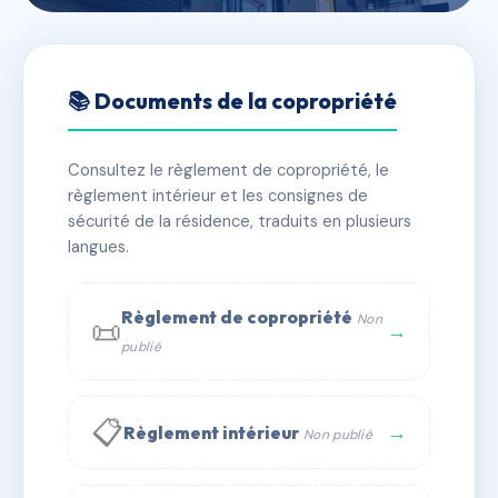
🇫🇷 RFRAC6703987
31-33 RIHOUR
📚 Documents de la copropriété
📍 31/33 pl rihour 59800 Lille
Consultez le règlement de copropriété, le
✓ Immatriculée
🏠 7 lots
🏗 1 bâtiment(s)
règlement intérieur et les consignes de
sécurité de la résidence, traduits en plusieurs
langues.
📞 Contacter Syndic Digital
💬 WhatsApp
✉ Email
Règlement de copropriété
Non
📜
→
publié
📋
→
Règlement intérieur
Non publié