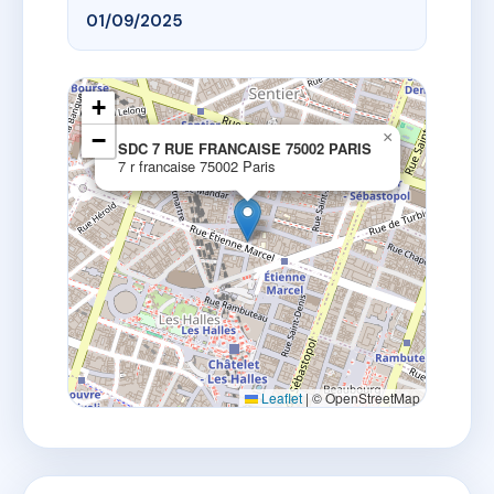
01/09/2025
+
−
×
SDC 7 RUE FRANCAISE 75002 PARIS
7 r francaise 75002 Paris
Leaflet
|
© OpenStreetMap