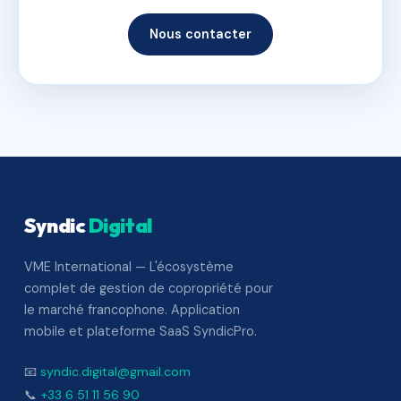
Nous contacter
Syndic
Digital
VME International — L'écosystème
complet de gestion de copropriété pour
le marché francophone. Application
mobile et plateforme SaaS SyndicPro.
📧
syndic.digital@gmail.com
📞
+33 6 51 11 56 90