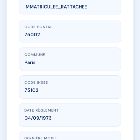
IMMATRICULEE_RATTACHEE
www.vme.plus/AC6745152
SDC 7 RUE FRANCAISE 75002 PARIS
7 r francaise
75002 Paris
CODE POSTAL
75002
COMMUNE
Paris
CODE INSEE
75102
DATE RÈGLEMENT
04/09/1973
DERNIÈRE MODIF.