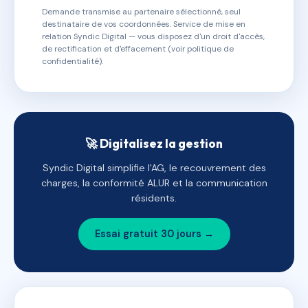
Demande transmise au partenaire sélectionné, seul
destinataire de vos coordonnées. Service de mise en
relation Syndic Digital — vous disposez d'un droit d'accès,
de rectification et d'effacement (voir politique de
confidentialité).
🚀 Digitalisez la gestion
Syndic Digital simplifie l'AG, le recouvrement des
charges, la conformité ALUR et la communication
résidents.
Essai gratuit 30 jours →