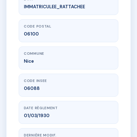
IMMATRICULEE_RATTACHEE
www.vme.plus/AC6771877
RAYNAUD 17
17 bd auguste raynaud
06100 Nice
CODE POSTAL
06100
COMMUNE
Nice
CODE INSEE
06088
DATE RÈGLEMENT
01/03/1930
DERNIÈRE MODIF.