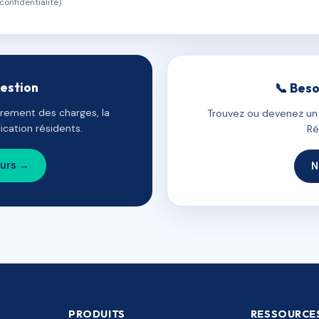
confidentialité).
gestion
📞 Beso
uvrement des charges, la
Trouvez ou devenez un c
cation résidents.
Ré
ours →
N
PRODUITS
RESSOURCE