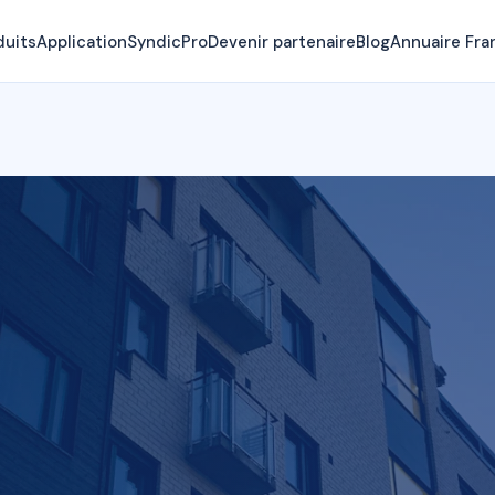
duits
Application
SyndicPro
Devenir partenaire
Blog
Annuaire Fra