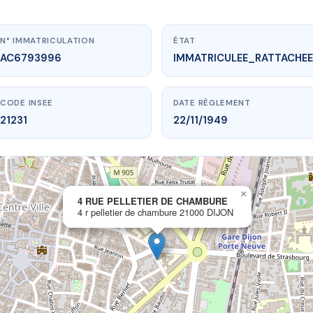
N° IMMATRICULATION
ÉTAT
AC6793996
IMMATRICULEE_RATTACHEE
CODE INSEE
DATE RÈGLEMENT
21231
22/11/1949
×
vme.plus/AC6793996
4 RUE PELLETIER DE CHAMBURE
4 r pelletier de chambure 21000 DIJON
PELLETIER DE CHAMBURE
ier de chambure
21000 DIJON