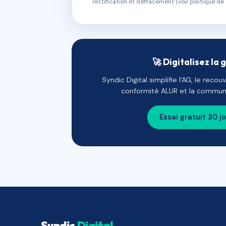
rectification et d'effacement (voir politique de 
🚀 Digitalisez la 
Syndic Digital simplifie l'AG, le reco
conformité ALUR et la communi
Essai gratuit 30 j
Syndic
Digital