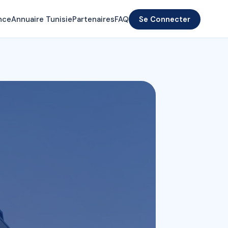
nce
Annuaire Tunisie
Partenaires
FAQ
Se Connecter