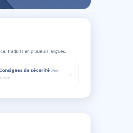
e, traduits en plusieurs langues.
Consignes de sécurité
Non
→
publié
web :
om