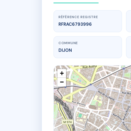
RÉFÉRENCE REGISTRE
RFRAC6793996
COMMUNE
DIJON
+
−
www.
4 RUE 
4 r pellet