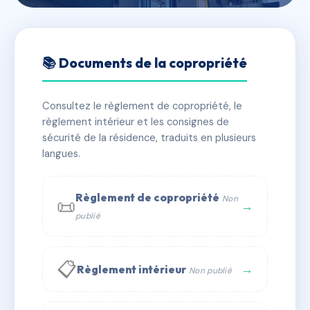
🇫🇷 RFRAC6804702
Parc chanteur
📚 Documents de la copropriété
📍 42 r colin 69100 Villeurbanne
Consultez le règlement de copropriété, le
✓ Immatriculée
🏠 121 lots
🏗 2 bâtiment(s)
règlement intérieur et les consignes de
sécurité de la résidence, traduits en plusieurs
langues.
📞 Contacter Syndic Digital
💬 WhatsApp
✉ Email
Règlement de copropriété
Non
📜
→
publié
📋
→
Règlement intérieur
Non publié