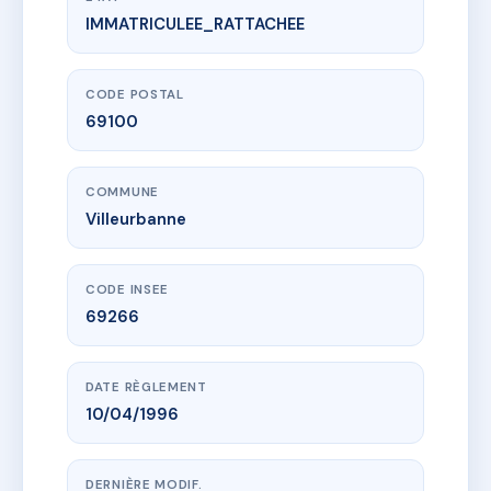
IMMATRICULEE_RATTACHEE
www.vme.plus/AC6804702
Parc chanteur
42 r colin
69100 Villeurbanne
CODE POSTAL
69100
COMMUNE
Villeurbanne
CODE INSEE
69266
DATE RÈGLEMENT
10/04/1996
DERNIÈRE MODIF.