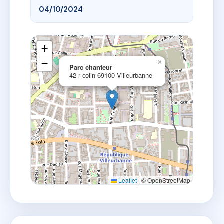
04/10/2024
+
−
×
Parc chanteur
42 r colin 69100 Villeurbanne
Leaflet
|
© OpenStreetMap