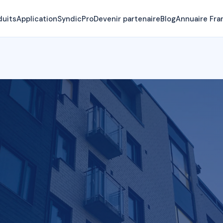
duits
Application
SyndicPro
Devenir partenaire
Blog
Annuaire Fra