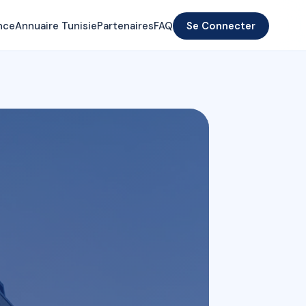
nce
Annuaire Tunisie
Partenaires
FAQ
Se Connecter