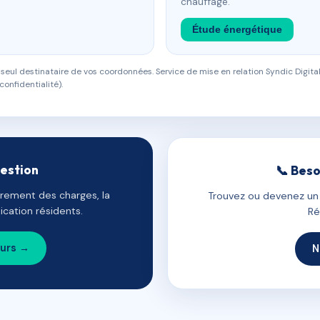
chauffage.
Étude énergétique
eul destinataire de vos coordonnées. Service de mise en relation Syndic Digital
confidentialité).
gestion
📞 Beso
uvrement des charges, la
Trouvez ou devenez un c
cation résidents.
Ré
ours →
N