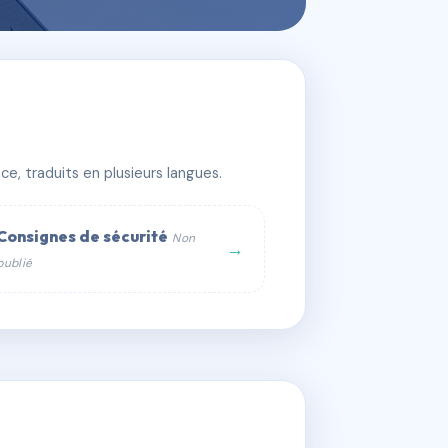
e, traduits en plusieurs langues.
Consignes de sécurité
Non
→
publié
web :
om