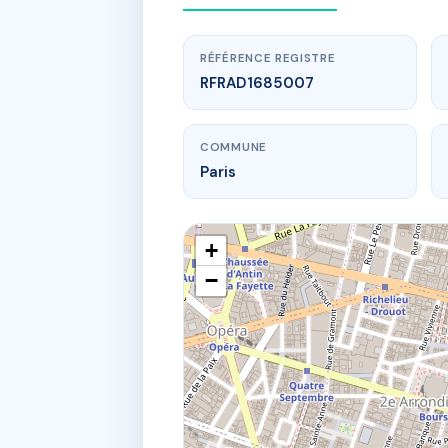
RÉFÉRENCE REGISTRE
RFRAD1685007
COMMUNE
Paris
+
−
www.
SDC 
96 r