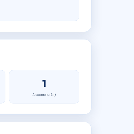
1
Ascenseur(s)