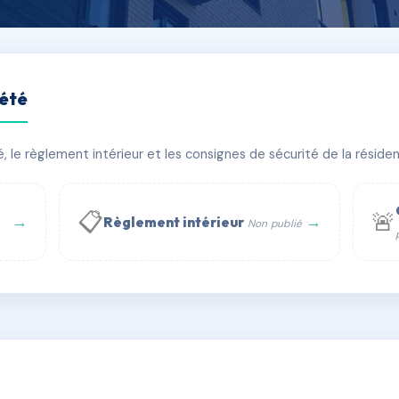
iété
ry Paris
le règlement intérieur et les consignes de sécurité de la résidenc
âtiment(s)
📋
🚨
→
→
Règlement intérieur
Non publié
 WhatsApp
✉ Email
té
rue Saint-Honoré, 75001 Paris - Tél. : +33 6 51 11 56 90 - 
AD1685007
🇫🇷
ww.syndic.digital - E-mail : syndic.digital@gmail.c