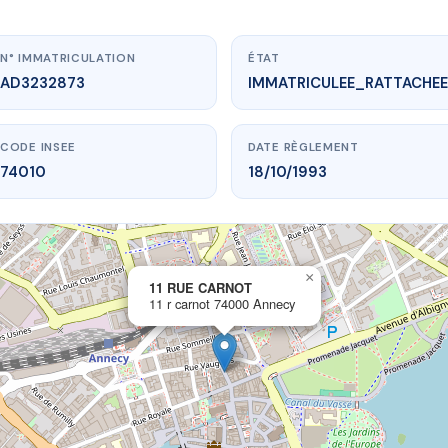
N° IMMATRICULATION
ÉTAT
AD3232873
IMMATRICULEE_RATTACHEE
CODE INSEE
DATE RÈGLEMENT
74010
18/10/1993
×
vme.plus/AD3232873
11 RUE CARNOT
11 r carnot 74000 Annecy
11 RUE CARNOT
 carnot
74000 Annecy