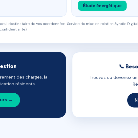
Étude énergétique
eul destinataire de vos coordonnées. Service de mise en relation Syndic Digital
confidentialité).
gestion
📞 Beso
uvrement des charges, la
Trouvez ou devenez un c
cation résidents.
Ré
ours →
N