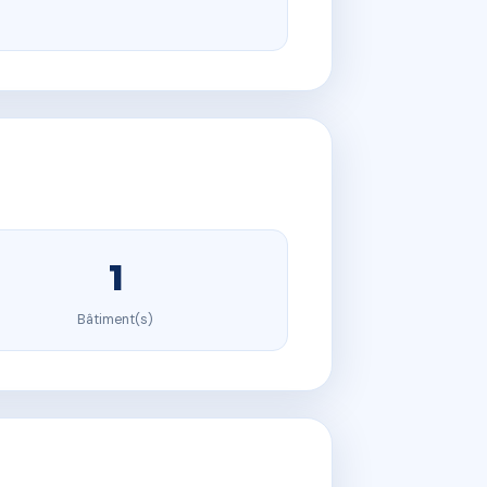
1
Bâtiment(s)