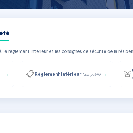
iété
T
le règlement intérieur et les consignes de sécurité de la résidenc
âtiment(s)
📋
🚨
→
→
Règlement intérieur
Non publié
 WhatsApp
✉ Email
té
rue Saint-Honoré, 75001 Paris - Tél. : +33 6 51 11 56 90 - 
AD3232873
🇫🇷
ww.syndic.digital - E-mail : syndic.digital@gmail.c