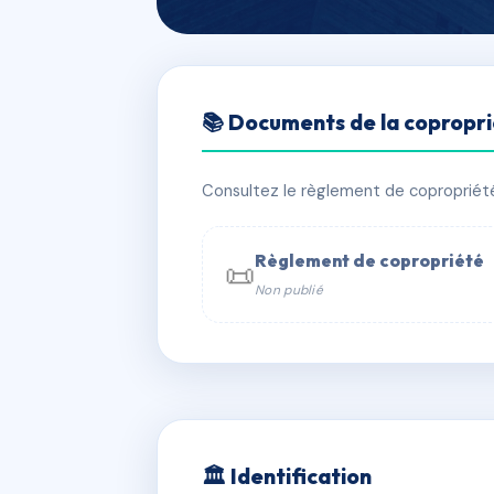
🇫🇷 RFRAD3232873
📚 Documents de la copropr
11 RUE CARNO
📍 11 r carnot 74000 Annecy
Consultez le règlement de copropriété, 
✓ Immatriculée
🏠 10 lots
🏗 1 b
Règlement de copropriété
📜
Non publié
📞 Contacter Syndic Digital

Coproprié
229 
N°
w
🏛 Identification