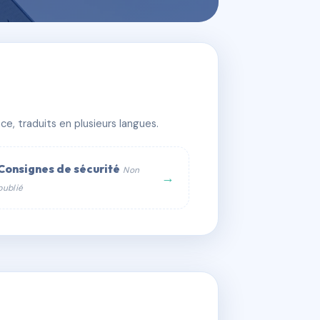
e, traduits en plusieurs langues.
Consignes de sécurité
Non
→
publié
web :
om