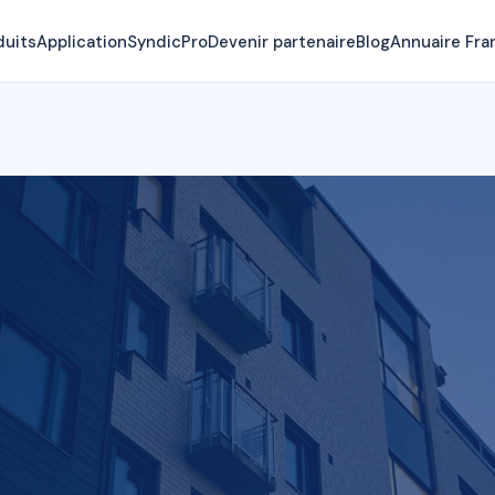
duits
Application
SyndicPro
Devenir partenaire
Blog
Annuaire Fra