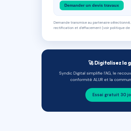
Demander un devis travaux
Demande transmise au partenaire sélectionné, s
rectification et d'effacement (voir politique de 
🚀 Digitalisez la 
Syndic Digital simplifie l'AG, le reco
conformité ALUR et la communi
Essai gratuit 30 j