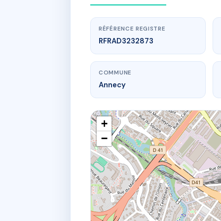
RÉFÉRENCE REGISTRE
RFRAD3232873
COMMUNE
Annecy
+
−
www.
11 r