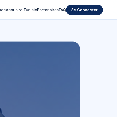
nce
Annuaire Tunisie
Partenaires
FAQ
Se Connecter