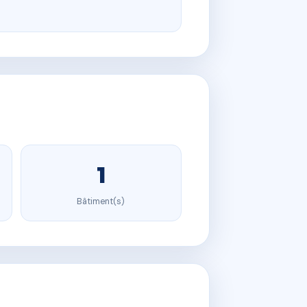
1
Bâtiment(s)