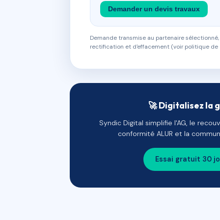
Demander un devis travaux
Demande transmise au partenaire sélectionné, s
rectification et d'effacement (voir politique de 
🚀 Digitalisez la 
Syndic Digital simplifie l'AG, le reco
conformité ALUR et la communi
Essai gratuit 30 j