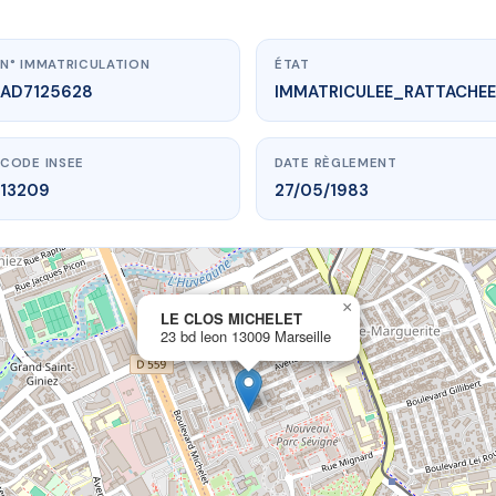
N° IMMATRICULATION
ÉTAT
AD7125628
IMMATRICULEE_RATTACHEE
CODE INSEE
DATE RÈGLEMENT
13209
27/05/1983
×
vme.plus/AD7125628
LE CLOS MICHELET
23 bd leon 13009 Marseille
E CLOS MICHELET
d leon
13009 Marseille