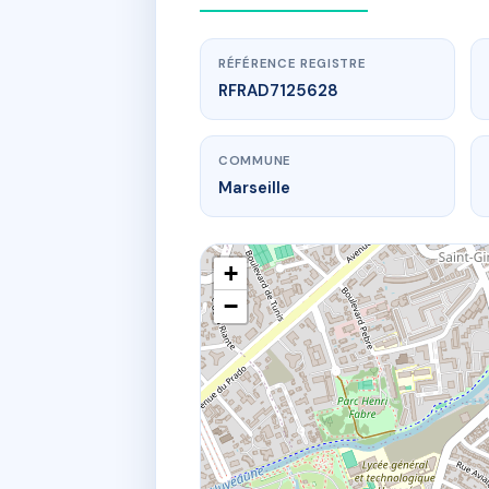
RÉFÉRENCE REGISTRE
RFRAD7125628
COMMUNE
Marseille
+
−
www.
L
23 b