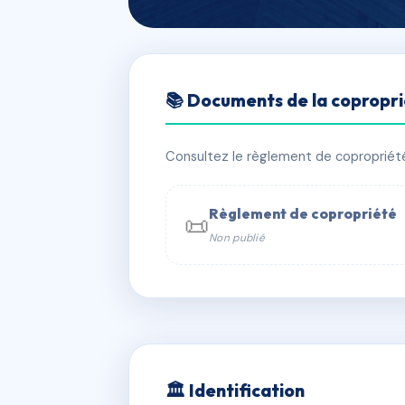
🇫🇷 RFRAD7125628
📚 Documents de la copropr
LE CLOS MICH
📍 23 bd leon 13009 Marseille
Consultez le règlement de copropriété, 
✓ Immatriculée
🏠 79 lots
🏗 1 b
Règlement de copropriété
📜
Non publié
📞 Contacter Syndic Digital

Coproprié
229 
N°
w
🏛 Identification