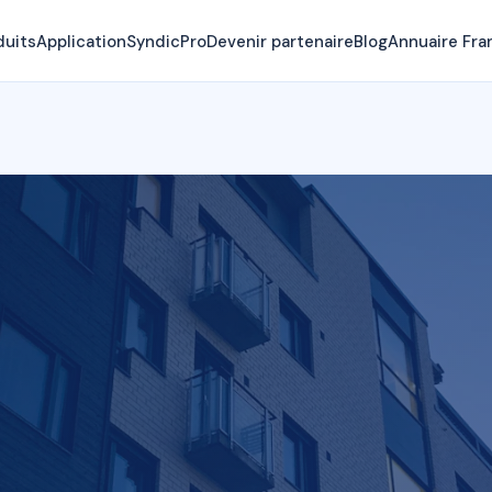
duits
Application
SyndicPro
Devenir partenaire
Blog
Annuaire Fra