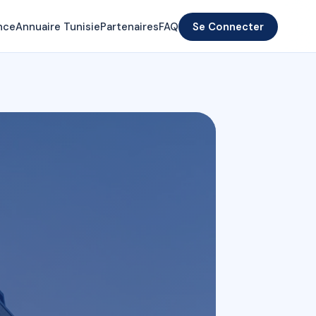
nce
Annuaire Tunisie
Partenaires
FAQ
Se Connecter