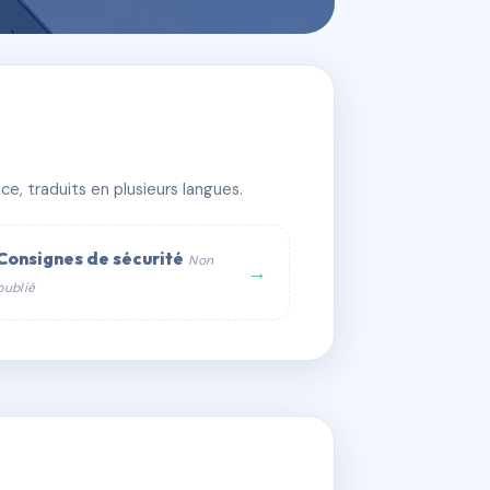
e, traduits en plusieurs langues.
Consignes de sécurité
Non
→
publié
web :
om