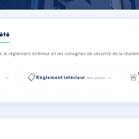
iété
ELET
le règlement intérieur et les consignes de sécurité de la résidenc
âtiment(s)
📋
🚨
→
→
Règlement intérieur
Non publié
 WhatsApp
✉ Email
té
rue Saint-Honoré, 75001 Paris - Tél. : +33 6 51 11 56 90 - 
AD7125628
🇫🇷
ww.syndic.digital - E-mail : syndic.digital@gmail.c