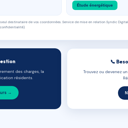
Étude énergétique
eul destinataire de vos coordonnées. Service de mise en relation Syndic Digital
confidentialité).
gestion
📞 Beso
uvrement des charges, la
Trouvez ou devenez un c
cation résidents.
Ré
ours →
N