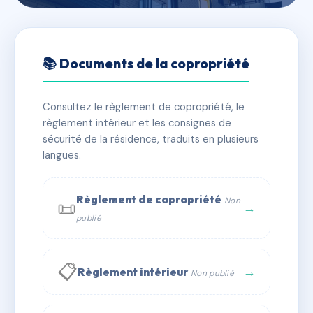
🇫🇷 RFRAD7161185
125 rue de Picpus 75012 Paris
📚 Documents de la copropriété
📍 125 r de picpus 75012 Paris
Consultez le règlement de copropriété, le
✓ Immatriculée
🏠 68 lots
🏗 1 bâtiment(s)
règlement intérieur et les consignes de
sécurité de la résidence, traduits en plusieurs
langues.
📞 Contacter Syndic Digital
💬 WhatsApp
✉ Email
Règlement de copropriété
Non
📜
→
publié
📋
→
Règlement intérieur
Non publié