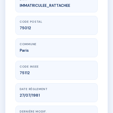
IMMATRICULEE_RATTACHEE
www.vme.plus/AD7161185
125 rue de Picpus 75012 Paris
125 r de picpus
75012 Paris
CODE POSTAL
75012
COMMUNE
Paris
CODE INSEE
75112
DATE RÈGLEMENT
27/07/1981
DERNIÈRE MODIF.