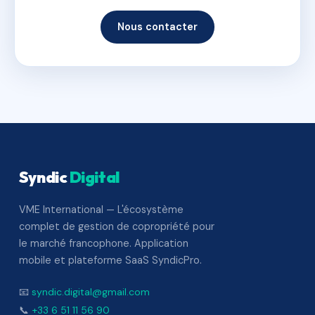
Nous contacter
Syndic
Digital
VME International — L'écosystème
complet de gestion de copropriété pour
le marché francophone. Application
mobile et plateforme SaaS SyndicPro.
📧
syndic.digital@gmail.com
📞
+33 6 51 11 56 90