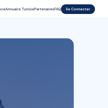
nce
Annuaire Tunisie
Partenaires
FAQ
Se Connecter