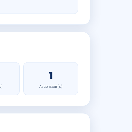
1
s)
Ascenseur(s)