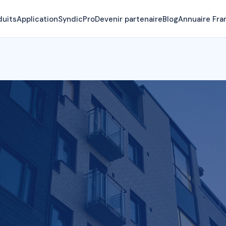
duits
Application
SyndicPro
Devenir partenaire
Blog
Annuaire Fra