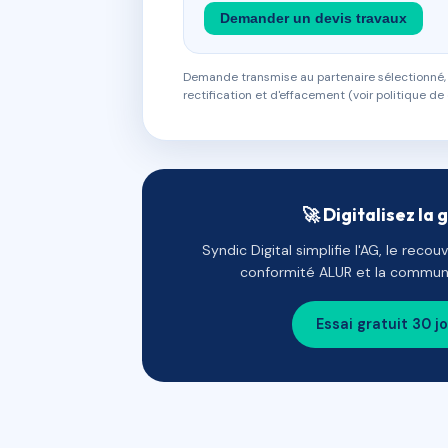
Demander un devis travaux
Demande transmise au partenaire sélectionné, s
rectification et d'effacement (voir politique de 
🚀 Digitalisez la 
Syndic Digital simplifie l'AG, le reco
conformité ALUR et la communi
Essai gratuit 30 j