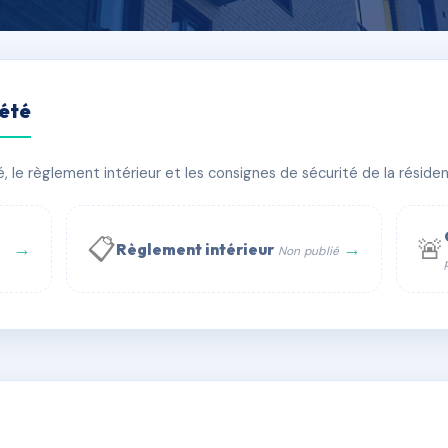
iété
le règlement intérieur et les consignes de sécurité de la résidenc
PIRE
🏠 35 lots
🏗 1 bâtiment(s)
📋
🚨
→
→
Règlement intérieur
Non publié
 WhatsApp
✉ Email
té
rue Saint-Honoré, 75001 Paris - Tél. : +33 6 51 11 56 90 - 
AD9401555
🇫🇷
ww.syndic.digital - E-mail : syndic.digital@gmail.c