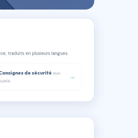
e, traduits en plusieurs langues.
Consignes de sécurité
Non
→
publié
web :
om