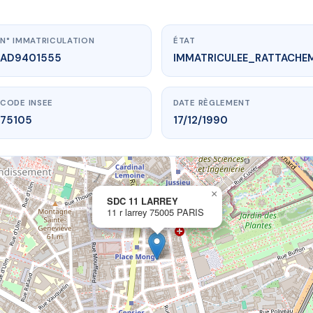
N° IMMATRICULATION
ÉTAT
AD9401555
IMMATRICULEE_RATTACHE
CODE INSEE
DATE RÈGLEMENT
75105
17/12/1990
×
vme.plus/AD9401555
SDC 11 LARREY
11 r larrey 75005 PARIS
SDC 11 LARREY
r larrey
75005 PARIS