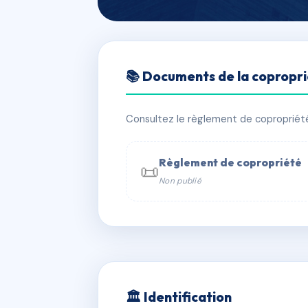
🇫🇷 RFRAD9401555
📚 Documents de la copropr
SDC 11 LARREY
📍 11 r larrey 75005 PARIS
Consultez le règlement de copropriété, 
⚠ IMMATRICULEE_RATTACHEMENT_EX
Règlement de copropriété
📜
Non publié
📞 Contacter Syndic Digital

Coproprié
229 
N°
w
🏛 Identification