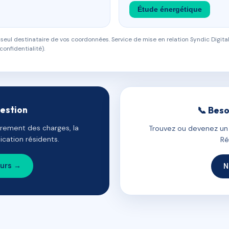
Étude énergétique
eul destinataire de vos coordonnées. Service de mise en relation Syndic Digital
confidentialité).
gestion
📞 Beso
uvrement des charges, la
Trouvez ou devenez un c
cation résidents.
Ré
ours →
N