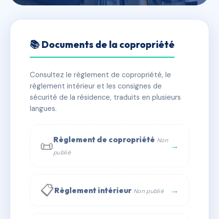
🇫🇷 RFRAD9411877
16 Rue José Frappa
📚 Documents de la copropriété
📍 16 r jose frappa 42000 Saint-Étienne
Consultez le règlement de copropriété, le
✓ Immatriculée
🏠 27 lots
🏗 1 bâtiment(s)
règlement intérieur et les consignes de
sécurité de la résidence, traduits en plusieurs
langues.
📞 Contacter Syndic Digital
💬 WhatsApp
✉ Email
Règlement de copropriété
Non
📜
→
publié
📋
→
Règlement intérieur
Non publié