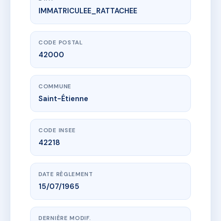
IMMATRICULEE_RATTACHEE
www.vme.plus/AD9411877
16 Rue José Frappa
16 r jose frappa
42000 Saint-Étienne
CODE POSTAL
42000
COMMUNE
Saint-Étienne
CODE INSEE
42218
DATE RÈGLEMENT
15/07/1965
DERNIÈRE MODIF.