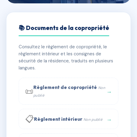
🇫🇷 RFRAE2754208
CHORI EKIN
📚 Documents de la copropriété
📍 7 av de marhum 64100 Bayonne
Consultez le règlement de copropriété, le
✓ Immatriculée
🏠 27 lots
🏗 1 bâtiment(s)
règlement intérieur et les consignes de
sécurité de la résidence, traduits en plusieurs
langues.
📞 Contacter Syndic Digital
💬 WhatsApp
✉ Email
Règlement de copropriété
Non
📜
→
publié
📋
→
Règlement intérieur
Non publié