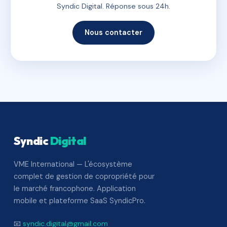
Syndic Digital. Réponse sous 24h.
Nous contacter
Syndic
Digital
VME International — L'écosystème
complet de gestion de copropriété pour
le marché francophone. Application
mobile et plateforme SaaS SyndicPro.
📧
syndic.digital@gmail.com