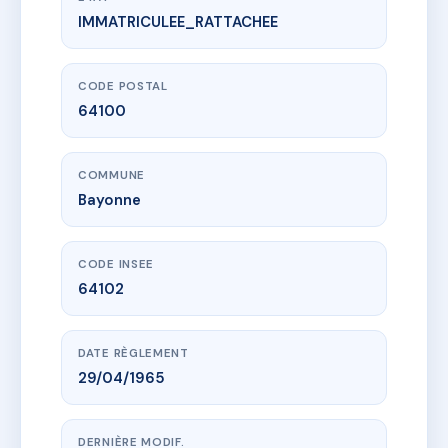
IMMATRICULEE_RATTACHEE
www.vme.plus/AE2754208
CHORI EKIN
7 av de marhum
64100 Bayonne
CODE POSTAL
64100
COMMUNE
Bayonne
CODE INSEE
64102
DATE RÈGLEMENT
29/04/1965
DERNIÈRE MODIF.