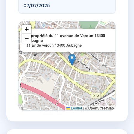
07/07/2025
+
×
copropriété du 11 avenue de Verdun 13400
−
Aubagne
11 av de verdun 13400 Aubagne
Leaflet
|
© OpenStreetMap