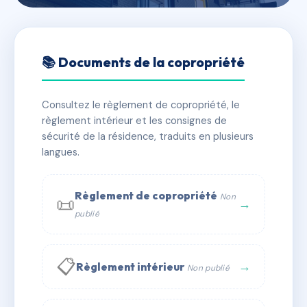
🇫🇷 RFRAE7522469
copropriété du 11 avenue de
📚 Documents de la copropriété
Verdun 13400 Aubagne
Consultez le règlement de copropriété, le
📍 11 av de verdun 13400 Aubagne
règlement intérieur et les consignes de
✓ Immatriculée
🏠 7 lots
🏗 1 bâtiment(s)
sécurité de la résidence, traduits en plusieurs
langues.
📞 Contacter Syndic Digital
💬 WhatsApp
Règlement de copropriété
Non
📜
✉ Email
→
publié
📋
→
Règlement intérieur
Non publié