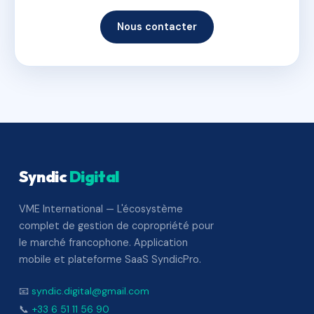
Nous contacter
Syndic
Digital
VME International — L'écosystème
complet de gestion de copropriété pour
le marché francophone. Application
mobile et plateforme SaaS SyndicPro.
📧
syndic.digital@gmail.com
📞
+33 6 51 11 56 90