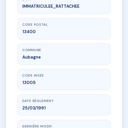
IMMATRICULEE_RATTACHEE
www.vme.plus/AE7522469
copropriété du 11 avenue de Verdun 13400 Aub
11 av de verdun
13400 Aubagne
CODE POSTAL
13400
COMMUNE
Aubagne
CODE INSEE
13005
DATE RÈGLEMENT
25/03/1991
DERNIÈRE MODIF.