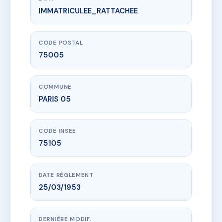
IMMATRICULEE_RATTACHEE
www.vme.plus/AF0407411
SDC 82 BD DE PORT ROYAL
82 bd de port-royal
75005 PARIS 05
CODE POSTAL
75005
COMMUNE
PARIS 05
CODE INSEE
75105
DATE RÈGLEMENT
25/03/1953
DERNIÈRE MODIF.