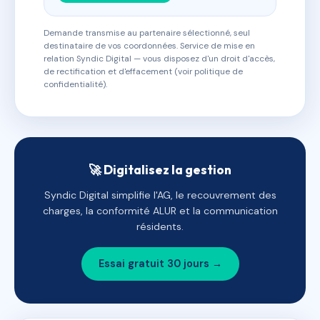
Demande transmise au partenaire sélectionné, seul
destinataire de vos coordonnées. Service de mise en
relation Syndic Digital — vous disposez d'un droit d'accès,
de rectification et d'effacement (voir politique de
confidentialité).
🚀 Digitalisez la gestion
Syndic Digital simplifie l'AG, le recouvrement des
charges, la conformité ALUR et la communication
résidents.
Essai gratuit 30 jours →