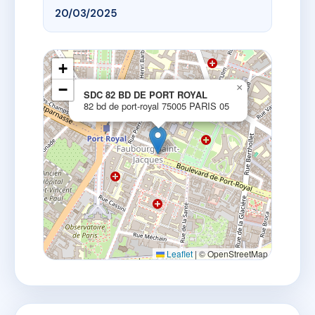
20/03/2025
+
−
×
SDC 82 BD DE PORT ROYAL
82 bd de port-royal 75005 PARIS 05
Leaflet
|
© OpenStreetMap