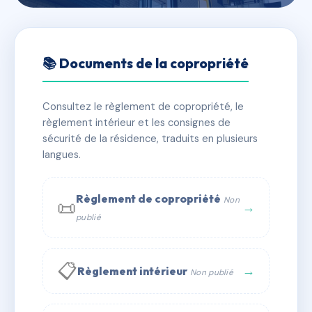
🇫🇷 RFRAF0407411
SDC 82 BD DE PORT ROYAL
📚 Documents de la copropriété
📍 82 bd de port-royal 75005 PARIS 05
Consultez le règlement de copropriété, le
✓ Immatriculée
🏠 42 lots
🏗 2 bâtiment(s)
règlement intérieur et les consignes de
sécurité de la résidence, traduits en plusieurs
langues.
📞 Contacter Syndic Digital
💬 WhatsApp
✉ Email
Règlement de copropriété
Non
📜
→
publié
📋
→
Règlement intérieur
Non publié