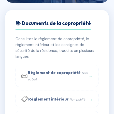
🇫🇷 RFRAG0846998
SDC 96 Route de Saint-
📚 Documents de la copropriété
Antoine
Consultez le règlement de copropriété, le
📍 96 rte de saint-antoine 06200 Nice
règlement intérieur et les consignes de
✓ Immatriculée
🏠 19 lots
🏗 1 bâtiment(s)
sécurité de la résidence, traduits en plusieurs
langues.
📞 Contacter Syndic Digital
💬 WhatsApp
Règlement de copropriété
Non
📜
✉ Email
→
publié
📋
→
Règlement intérieur
Non publié