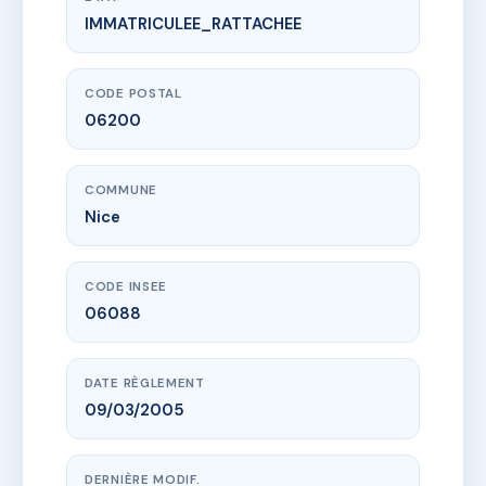
IMMATRICULEE_RATTACHEE
www.vme.plus/AG0846998
SDC 96 Route de Saint-Antoine
96 rte de saint-antoine
06200 Nice
CODE POSTAL
06200
COMMUNE
Nice
CODE INSEE
06088
DATE RÈGLEMENT
09/03/2005
DERNIÈRE MODIF.