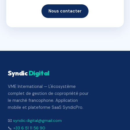
Nous contacter
Syndic
Digital
VME International — L'écosystème
complet de gestion de copropriété pour
le marché francophone. Application
mobile et plateforme SaaS SyndicPro.
📧
syndic.digital@gmail.com
📞
+33 6 51 11 56 90