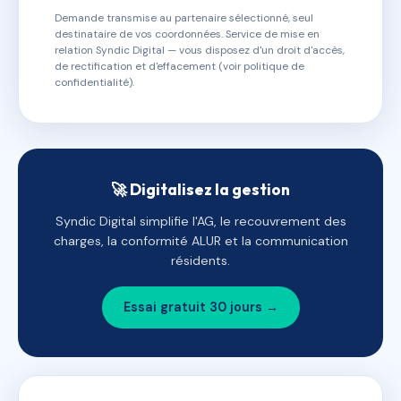
Demande transmise au partenaire sélectionné, seul
destinataire de vos coordonnées. Service de mise en
relation Syndic Digital — vous disposez d'un droit d'accès,
de rectification et d'effacement (voir politique de
confidentialité).
🚀 Digitalisez la gestion
Syndic Digital simplifie l'AG, le recouvrement des
charges, la conformité ALUR et la communication
résidents.
Essai gratuit 30 jours →