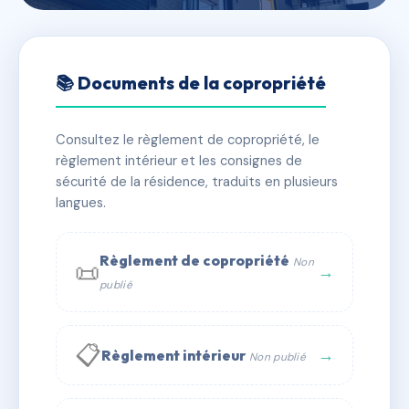
🇫🇷 RFRAG7938103
RESIDENCE KALEI
📚 Documents de la copropriété
📍 147 av de france 75013 Paris
Consultez le règlement de copropriété, le
✓ Immatriculée
🏠 89 lots
🏗 3 bâtiment(s)
règlement intérieur et les consignes de
sécurité de la résidence, traduits en plusieurs
langues.
📞 Contacter Syndic Digital
💬 WhatsApp
✉ Email
Règlement de copropriété
Non
📜
→
publié
📋
→
Règlement intérieur
Non publié