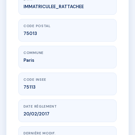
IMMATRICULEE_RATTACHEE
www.vme.plus/AG7938103
RESIDENCE KALEI
147 av de france
75013 Paris
CODE POSTAL
75013
COMMUNE
Paris
CODE INSEE
75113
DATE RÈGLEMENT
20/02/2017
DERNIÈRE MODIF.