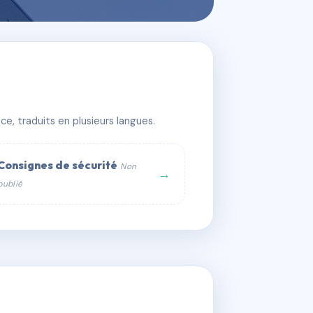
e, traduits en plusieurs langues.
Consignes de sécurité
Non
→
publié
web :
om