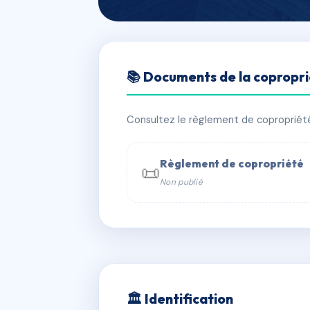
🇫🇷 RFRAH3592243
📚 Documents de la copropr
LINE
📍 39 Avenue du Général de Gaulle 9
Consultez le règlement de copropriété, 
✓ Immatriculée
🏠 115 lots
🏗 1 b
Règlement de copropriété
📜
Non publié
📞 Contacter Syndic Digital

Coproprié
229 
N°
w
🏛 Identification