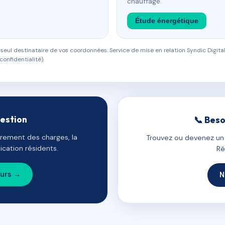
chauffage.
Étude énergétique
eul destinataire de vos coordonnées. Service de mise en relation Syndic Digital
confidentialité).
gestion
📞 Beso
uvrement des charges, la
Trouvez ou devenez un c
cation résidents.
Ré
ours →
N