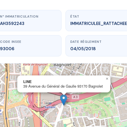
N° IMMATRICULATION
ÉTAT
AH3592243
IMMATRICULEE_RATTACHEE
CODE INSEE
DATE RÈGLEMENT
93006
04/05/2018
×
w.vme.plus/AH3592243
LINE
39 Avenue du Général de Gaulle 93170 Bagnolet
LINE
u Général de Gaulle
93170 Bagnolet