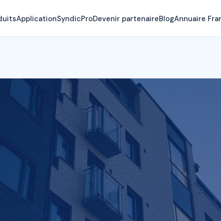
duits
Application
SyndicPro
Devenir partenaire
Blog
Annuaire Fra