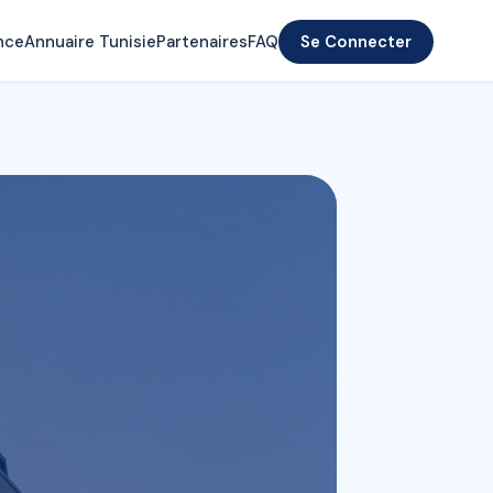
nce
Annuaire Tunisie
Partenaires
FAQ
Se Connecter