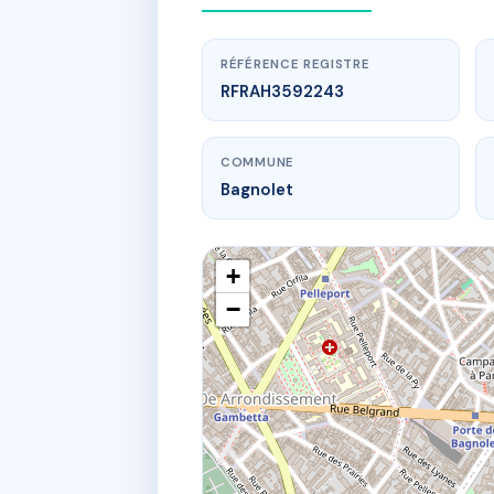
RÉFÉRENCE REGISTRE
RFRAH3592243
COMMUNE
Bagnolet
+
−
ww
39 Avenue d