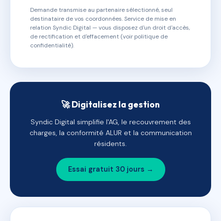
Demande transmise au partenaire sélectionné, seul
destinataire de vos coordonnées. Service de mise en
relation Syndic Digital — vous disposez d'un droit d'accès,
de rectification et d'effacement (voir politique de
confidentialité).
🚀 Digitalisez la gestion
Syndic Digital simplifie l'AG, le recouvrement des
charges, la conformité ALUR et la communication
résidents.
Essai gratuit 30 jours →