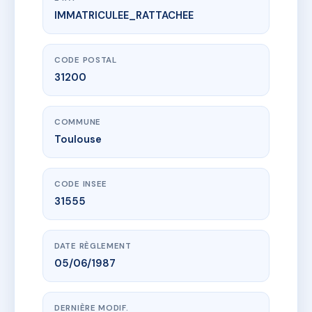
IMMATRICULEE_RATTACHEE
www.vme.plus/AH6440218
126 ROUTE D'ALBI
126 rte d'albi
31200 Toulouse
CODE POSTAL
31200
COMMUNE
Toulouse
CODE INSEE
31555
DATE RÈGLEMENT
05/06/1987
DERNIÈRE MODIF.