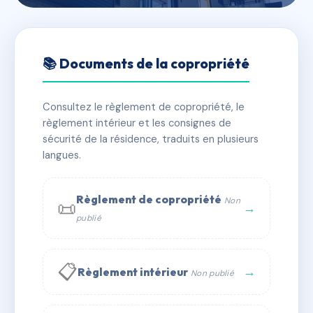
🇫🇷 RFRAH6440218
126 ROUTE D'ALBI
📚 Documents de la copropriété
📍 126 rte d'albi 31200 Toulouse
Consultez le règlement de copropriété, le
✓ Immatriculée
🏠 2 lots
🏗 1 bâtiment(s)
règlement intérieur et les consignes de
sécurité de la résidence, traduits en plusieurs
langues.
📞 Contacter Syndic Digital
💬 WhatsApp
✉ Email
Règlement de copropriété
Non
📜
→
publié
📋
→
Règlement intérieur
Non publié