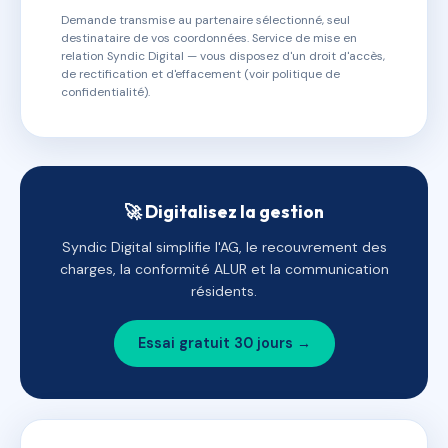
Demande transmise au partenaire sélectionné, seul
destinataire de vos coordonnées. Service de mise en
relation Syndic Digital — vous disposez d'un droit d'accès,
de rectification et d'effacement (voir politique de
confidentialité).
🚀 Digitalisez la gestion
Syndic Digital simplifie l'AG, le recouvrement des
charges, la conformité ALUR et la communication
résidents.
Essai gratuit 30 jours →