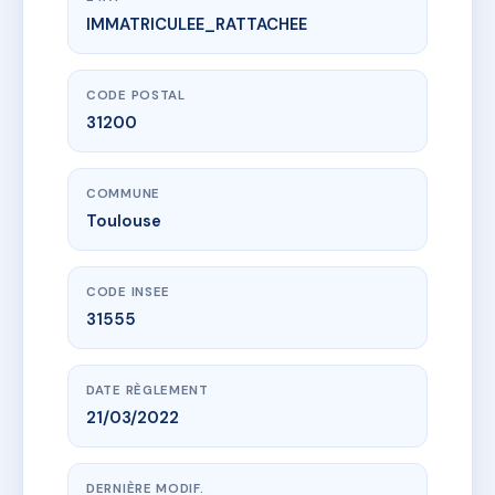
IMMATRICULEE_RATTACHEE
www.vme.plus/AI5012133
VILLA ARPEGE
Rue des Sables
31200 Toulouse
CODE POSTAL
31200
COMMUNE
Toulouse
CODE INSEE
31555
DATE RÈGLEMENT
21/03/2022
DERNIÈRE MODIF.