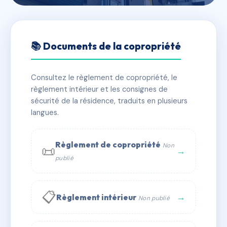
🇫🇷 RFRAI5012133
VILLA ARPEGE
📚 Documents de la copropriété
📍 Rue des Sables 31200 Toulouse
Consultez le règlement de copropriété, le
✓ Immatriculée
🏠 50 lots
🏗 1 bâtiment(s)
règlement intérieur et les consignes de
sécurité de la résidence, traduits en plusieurs
langues.
📞 Contacter Syndic Digital
💬 WhatsApp
✉ Email
Règlement de copropriété
Non
📜
→
publié
📋
→
Règlement intérieur
Non publié