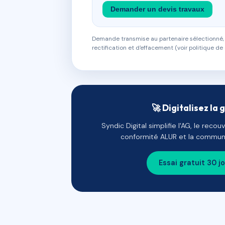
Demander un devis travaux
Demande transmise au partenaire sélectionné, s
rectification et d'effacement (voir politique de 
🚀 Digitalisez la 
Syndic Digital simplifie l'AG, le reco
conformité ALUR et la communi
Essai gratuit 30 j