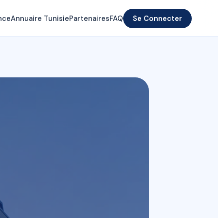
nce
Annuaire Tunisie
Partenaires
FAQ
Se Connecter