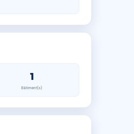
1
Bâtiment(s)