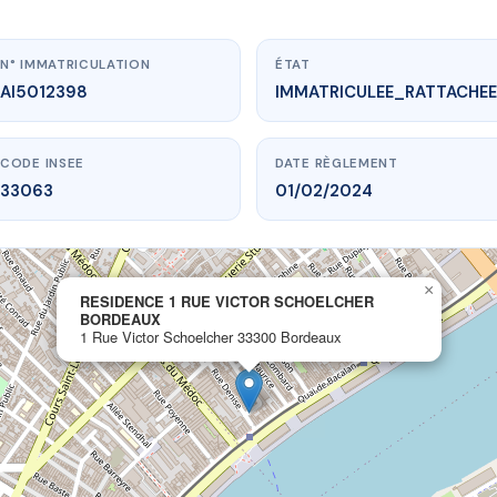
N° IMMATRICULATION
ÉTAT
AI5012398
IMMATRICULEE_RATTACHEE
CODE INSEE
DATE RÈGLEMENT
33063
01/02/2024
www.vme.plus/AI5012398
×
RESIDENCE 1 RUE VICTOR SCHOELCHER
E 1 RUE VICTOR SCHOELCHER BORDEAUX
BORDEAUX
 Victor Schoelcher
33300 Bordeaux
1 Rue Victor Schoelcher 33300 Bordeaux