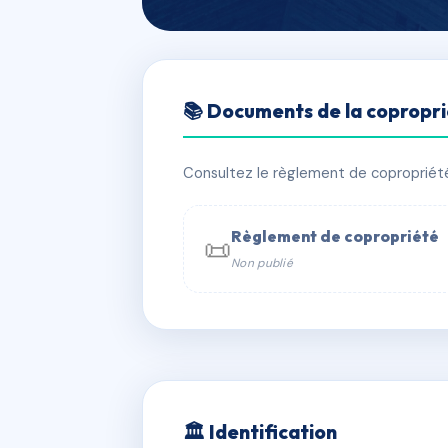
🇫🇷 RFRAI5012398
📚 Documents de la copropr
RESIDENCE 1 
📍 1 Rue Victor Schoelcher 33300 B
Consultez le règlement de copropriété, 
✓ Immatriculée
🏠 3 lots
🏗 1 bâ
Règlement de copropriété
📜
Non publié
📞 Contacter Syndic Digital

Copropriét
229 
w
🏛 Identification