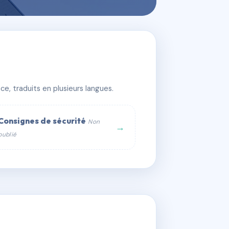
 BORDEAUX
e, traduits en plusieurs langues.
Consignes de sécurité
Non
→
publié
web :
om