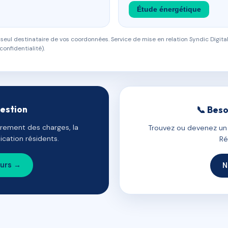
Étude énergétique
eul destinataire de vos coordonnées. Service de mise en relation Syndic Digital
confidentialité).
gestion
📞 Beso
uvrement des charges, la
Trouvez ou devenez un c
cation résidents.
Ré
ours →
N