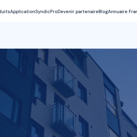
duits
Application
SyndicPro
Devenir partenaire
Blog
Annuaire Fra