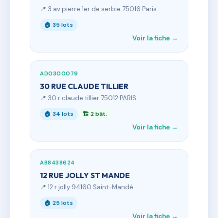
📍 3 av pierre 1er de serbie 75016 Paris
🏠 35 lots
Voir la fiche →
AD0300079
30 RUE CLAUDE TILLIER
📍 30 r claude tillier 75012 PARIS
🏠 34 lots
🏗 2 bât.
Voir la fiche →
AB8438624
12 RUE JOLLY ST MANDE
📍 12 r jolly 94160 Saint-Mandé
🏠 25 lots
Voir la fiche →