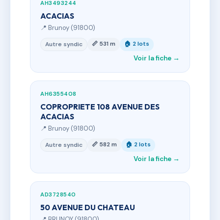
AH3493244
ACACIAS
📍 Brunoy (91800)
📏 531 m
🏠 2 lots
Autre syndic
Voir la fiche →
AH6355408
COPROPRIETE 108 AVENUE DES
ACACIAS
📍 Brunoy (91800)
📏 582 m
🏠 2 lots
Autre syndic
Voir la fiche →
AD3728540
50 AVENUE DU CHATEAU
📍 BRUNOY (91800)