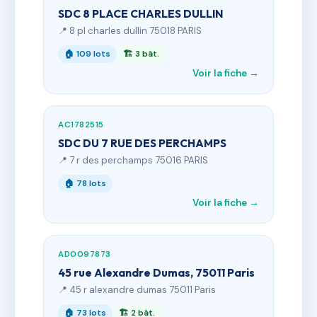
SDC 8 PLACE CHARLES DULLIN
📍 8 pl charles dullin 75018 PARIS
🏠 109 lots
🏗 3 bât.
Voir la fiche →
AC1782515
SDC DU 7 RUE DES PERCHAMPS
📍 7 r des perchamps 75016 PARIS
🏠 78 lots
Voir la fiche →
AD0097873
45 rue Alexandre Dumas, 75011 Paris
📍 45 r alexandre dumas 75011 Paris
🏠 73 lots
🏗 2 bât.