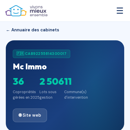
☰
← Annuaire des cabinets
🇫🇷 CAB92255814300017
Mc Immo
36
2 506
11
Copropriétés
Lots sous
Commune(s)
gérées en 2025
gestion
d'intervention
🌐 Site web