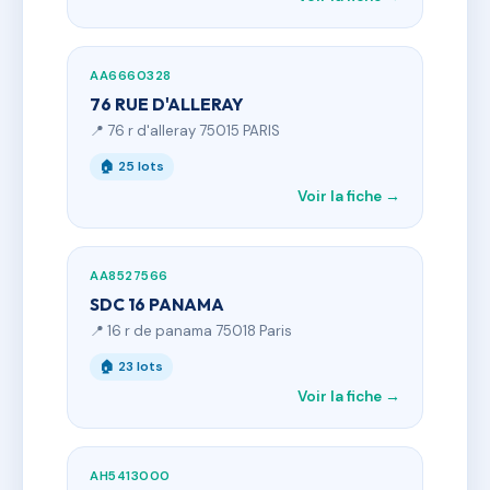
AA6660328
76 RUE D'ALLERAY
📍 76 r d'alleray 75015 PARIS
🏠 25 lots
Voir la fiche →
AA8527566
SDC 16 PANAMA
📍 16 r de panama 75018 Paris
🏠 23 lots
Voir la fiche →
AH5413000