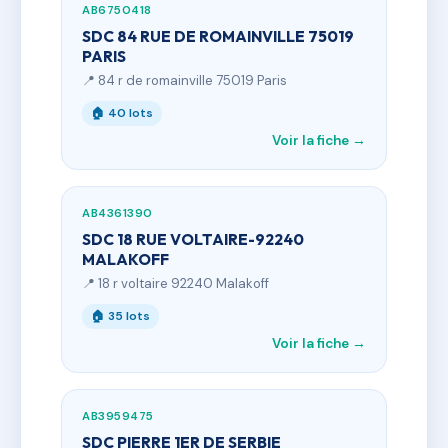
AB6750418
SDC 84 RUE DE ROMAINVILLE 75019
PARIS
📍 84 r de romainville 75019 Paris
🏠 40 lots
Voir la fiche →
AB4361390
SDC 18 RUE VOLTAIRE-92240
MALAKOFF
📍 18 r voltaire 92240 Malakoff
🏠 35 lots
Voir la fiche →
AB3959475
SDC PIERRE 1ER DE SERBIE