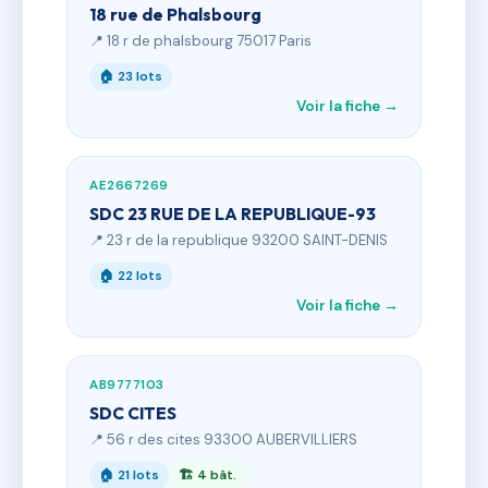
18 rue de Phalsbourg
📍 18 r de phalsbourg 75017 Paris
🏠 23 lots
Voir la fiche →
AE2667269
SDC 23 RUE DE LA REPUBLIQUE-93
📍 23 r de la republique 93200 SAINT-DENIS
🏠 22 lots
Voir la fiche →
AB9777103
SDC CITES
📍 56 r des cites 93300 AUBERVILLIERS
🏠 21 lots
🏗 4 bât.