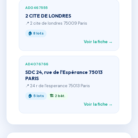
AD0467555
2 CITE DE LONDRES
📍 2 cite de londres 75009 Paris
🏠 8 lots
Voir la fiche →
AD4076766
SDC 24, rue de l'Espérance 75013
PARIS
📍 24 r de l'esperance 75013 Paris
🏠 5 lots
🏗 2 bât.
Voir la fiche →