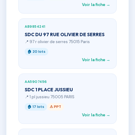
Voir la fiche →
AB9854241
SDC DU 97 RUE OLIVIER DE SERRES
📍 97 r olivier de serres 75015 Paris
🏠 20 lots
Voir la fiche →
AA5907456
SDC 1 PLACE JUSSIEU
📍 1 pl jussieu 75005 PARIS
🏠 17 lots
⚠ PPT
Voir la fiche →