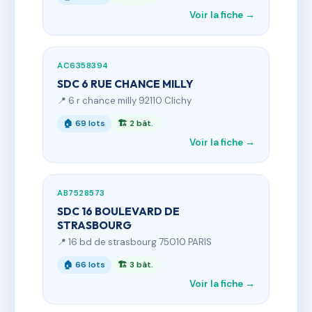
Voir la fiche →
AC6358394
SDC 6 RUE CHANCE MILLY
📍 6 r chance milly 92110 Clichy
🏠 69 lots
🏗 2 bât.
Voir la fiche →
AB7528573
SDC 16 BOULEVARD DE
STRASBOURG
📍 16 bd de strasbourg 75010 PARIS
🏠 66 lots
🏗 3 bât.
Voir la fiche →