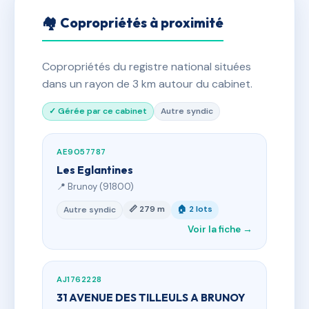
🏘 Copropriétés à proximité
Copropriétés du registre national situées
dans un rayon de 3 km autour du cabinet.
✓ Gérée par ce cabinet
Autre syndic
AE9057787
Les Eglantines
📍 Brunoy (91800)
📏 279 m
🏠 2 lots
Autre syndic
Voir la fiche →
AJ1762228
31 AVENUE DES TILLEULS A BRUNOY