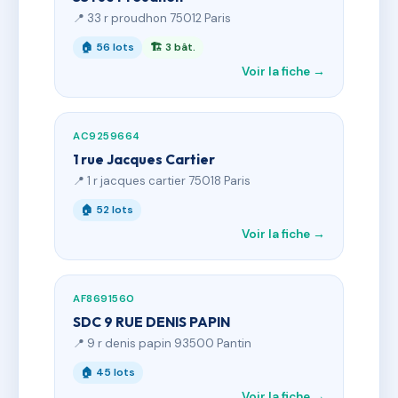
📍 33 r proudhon 75012 Paris
🏠 56 lots
🏗 3 bât.
Voir la fiche →
AC9259664
1 rue Jacques Cartier
📍 1 r jacques cartier 75018 Paris
🏠 52 lots
Voir la fiche →
AF8691560
SDC 9 RUE DENIS PAPIN
📍 9 r denis papin 93500 Pantin
🏠 45 lots
Voir la fiche →