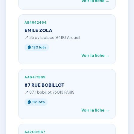
Voir la fiche →
AB4842464
EMILE ZOLA
📍 35 av laplace 94110 Arcueil
🏠 120 lots
Voir la fiche →
AA6471569
87 RUE BOBILLOT
📍 87 r bobillot 75013 PARIS
🏠 112 lots
Voir la fiche →
AA2032167