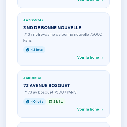
AA7055742
3 ND DE BONNE NOUVELLE
📍 3 r notre-dame de bonne nouvelle 75002
Paris
🏠 43 lots
Voir la fiche →
AA8015141
73 AVENUE BOSQUET
📍 73 av bosquet 75007 PARIS
🏠 40 lots
🏗 2 bât.
Voir la fiche →