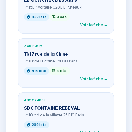
LE QUARTIER DES ARTS
📍 15B r voltaire 92800 Puteaux
🏠 432 lots
🏗 3 bât.
Voir la fiche →
AA8174112
11/17 rue de la Chine
📍 11 r de la chine 75020 Paris
🏠 414 lots
🏗 4 bât.
Voir la fiche →
AB0024851
SDC FONTAINE REBEVAL
📍 10 bd de la villette 75019 Paris
🏠 269 lots