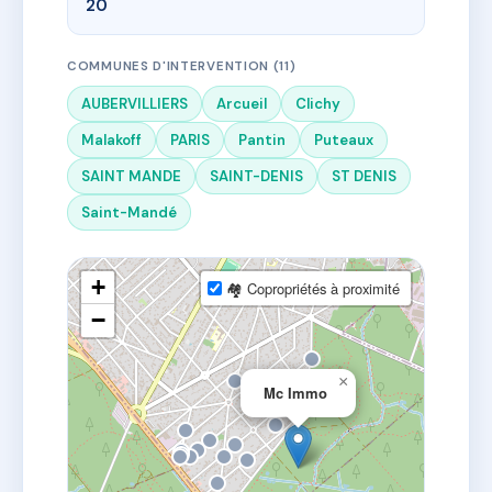
20
COMMUNES D'INTERVENTION (11)
AUBERVILLIERS
Arcueil
Clichy
Malakoff
PARIS
Pantin
Puteaux
SAINT MANDE
SAINT-DENIS
ST DENIS
Saint-Mandé
+
🏘 Copropriétés à proximité
−
×
Mc Immo