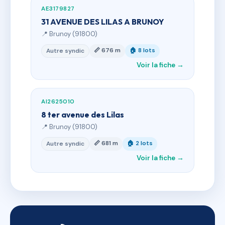
AE3179827
31 AVENUE DES LILAS A BRUNOY
📍 Brunoy (91800)
📏 676 m
🏠 8 lots
Autre syndic
Voir la fiche →
AI2625010
8 ter avenue des Lilas
📍 Brunoy (91800)
📏 681 m
🏠 2 lots
Autre syndic
Voir la fiche →