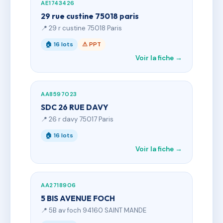
AE1743426
29 rue custine 75018 paris
📍 29 r custine 75018 Paris
🏠 16 lots
⚠ PPT
Voir la fiche →
AA8597023
SDC 26 RUE DAVY
📍 26 r davy 75017 Paris
🏠 16 lots
Voir la fiche →
AA2718906
5 BIS AVENUE FOCH
📍 5B av foch 94160 SAINT MANDE