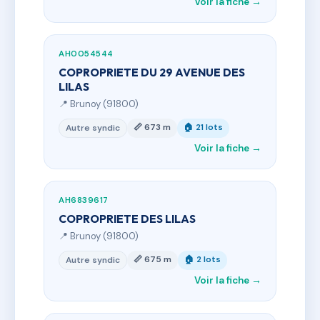
Voir la fiche →
AH0054544
COPROPRIETE DU 29 AVENUE DES
LILAS
📍 Brunoy (91800)
📏 673 m
🏠 21 lots
Autre syndic
Voir la fiche →
AH6839617
COPROPRIETE DES LILAS
📍 Brunoy (91800)
📏 675 m
🏠 2 lots
Autre syndic
Voir la fiche →