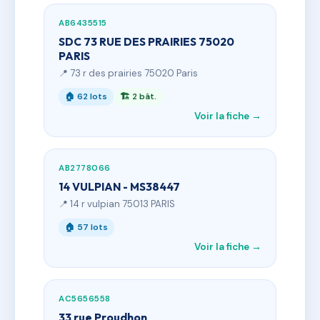
AB6435515
SDC 73 RUE DES PRAIRIES 75020
PARIS
📍 73 r des prairies 75020 Paris
🏠 62 lots
🏗 2 bât.
Voir la fiche →
AB2778066
14 VULPIAN - MS38447
📍 14 r vulpian 75013 PARIS
🏠 57 lots
Voir la fiche →
AC5656558
33 rue Proudhon