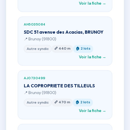
Voir la fiche →
AH5035084
SDC 51 avenue des Acacias, BRUNOY
📍 Brunoy (91800)
📏 440 m
🏠 2 lots
Autre syndic
Voir la fiche →
AJ0730499
LA COPROPRIETE DES TILLEULS
📍 Brunoy (91800)
📏 470 m
🏠 2 lots
Autre syndic
Voir la fiche →