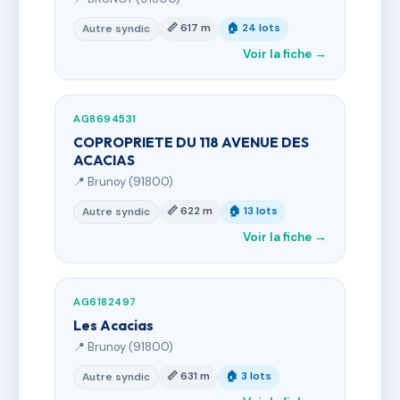
📏 617 m
🏠 24 lots
Autre syndic
Voir la fiche →
AG8694531
COPROPRIETE DU 118 AVENUE DES
ACACIAS
📍 Brunoy (91800)
📏 622 m
🏠 13 lots
Autre syndic
Voir la fiche →
AG6182497
Les Acacias
📍 Brunoy (91800)
📏 631 m
🏠 3 lots
Autre syndic