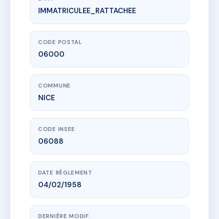
IMMATRICULEE_RATTACHEE
www.vme.plus/AA2443844
SDC PALAIS ARIANE
14 r frederic passy
06000 NICE
CODE POSTAL
06000
COMMUNE
NICE
CODE INSEE
06088
DATE RÈGLEMENT
04/02/1958
DERNIÈRE MODIF.