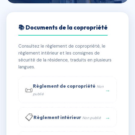
🇫🇷 RFRAA2443844
SDC PALAIS ARIANE
📚 Documents de la copropriété
📍 14 r frederic passy 06000 NICE
Consultez le règlement de copropriété, le
✓ Immatriculée
🏠 40 lots
🏗 1 bâtiment(s)
règlement intérieur et les consignes de
sécurité de la résidence, traduits en plusieurs
langues.
📞 Contacter Syndic Digital
💬 WhatsApp
✉ Email
Règlement de copropriété
Non
📜
→
publié
📋
→
Règlement intérieur
Non publié