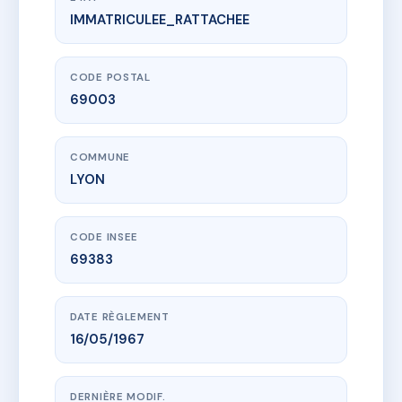
IMMATRICULEE_RATTACHEE
www.vme.plus/AA2525699
SDC 12 RUE VAUDREY
12 Rue Vaudrey
69003 LYON
CODE POSTAL
69003
COMMUNE
LYON
CODE INSEE
69383
DATE RÈGLEMENT
16/05/1967
DERNIÈRE MODIF.