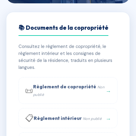
🇫🇷 RFRAA2525699
SDC 12 RUE VAUDREY
📚 Documents de la copropriété
📍 12 RUE VAUDREY 69003 LYON
Consultez le règlement de copropriété, le
✓ Immatriculée
🏠 33 lots
🏗 1 bâtiment(s)
règlement intérieur et les consignes de
sécurité de la résidence, traduits en plusieurs
langues.
📞 Contacter Syndic Digital
💬 WhatsApp
✉ Email
Règlement de copropriété
Non
📜
→
publié
📋
→
Règlement intérieur
Non publié