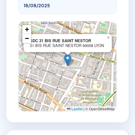
18/08/2025
+
−
×
SDC 31 BIS RUE SAINT NESTOR
31 BIS RUE SAINT NESTOR 69008 LYON
Leaflet
|
© OpenStreetMap