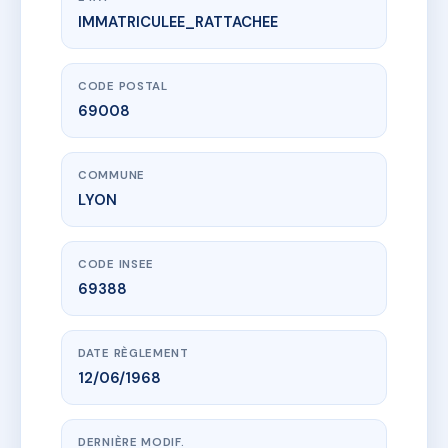
IMMATRICULEE_RATTACHEE
www.vme.plus/AA2791093
SDC 31 BIS RUE SAINT NESTOR
31bis Rue Saint Nestor
69008 LYON
CODE POSTAL
69008
COMMUNE
LYON
CODE INSEE
69388
DATE RÈGLEMENT
12/06/1968
DERNIÈRE MODIF.