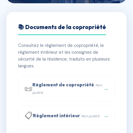
🇫🇷 RFRAA2791093
SDC 31 BIS RUE SAINT
📚 Documents de la copropriété
NESTOR
Consultez le règlement de copropriété, le
📍 31 BIS RUE SAINT NESTOR 69008 LYON
règlement intérieur et les consignes de
✓ Immatriculée
🏠 73 lots
🏗 1 bâtiment(s)
sécurité de la résidence, traduits en plusieurs
langues.
📞 Contacter Syndic Digital
💬 WhatsApp
Règlement de copropriété
Non
📜
✉ Email
→
publié
📋
→
Règlement intérieur
Non publié