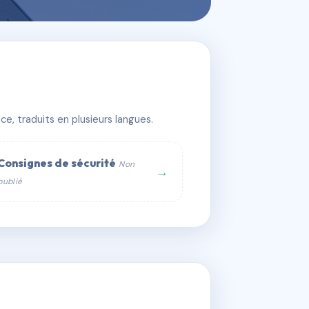
e, traduits en plusieurs langues.
Consignes de sécurité
Non
→
publié
web :
om