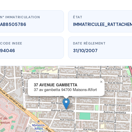
N° IMMATRICULATION
ÉTAT
AB8505786
IMMATRICULEE_RATTACHE
CODE INSEE
DATE RÈGLEMENT
94046
31/10/2007
×
vme.plus/AB8505786
37 AVENUE GAMBETTA
37 av gambetta 94700 Maisons-Alfort
 AVENUE GAMBETTA
betta
94700 Maisons-Alfort