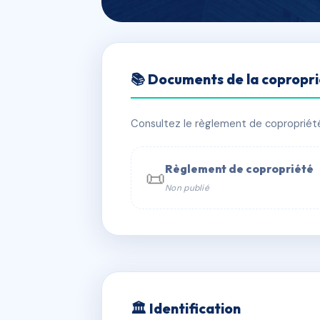
🇫🇷 RFRAB8505786
📚 Documents de la copropr
37 AVENUE G
📍 37 av gambetta 94700 Maisons-A
Consultez le règlement de copropriété, 
⚠ IMMATRICULEE_RATTACHEMENT_EX
Règlement de copropriété
📜
Non publié
📞 Contacter Syndic Digital

Coproprié
229 
N°
w
🏛 Identification