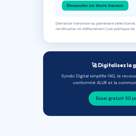
Demander un devis travaux
Demande transmise au partenaire sélectionné, s
rectification et d'effacement (voir politique de 
🚀 Digitalisez la 
Syndic Digital simplifie l'AG, le reco
conformité ALUR et la communi
Essai gratuit 30 j