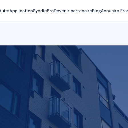
duits
Application
SyndicPro
Devenir partenaire
Blog
Annuaire Fra