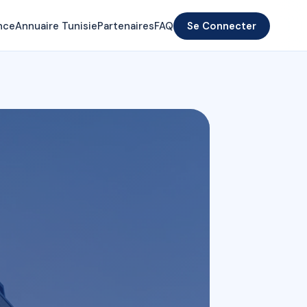
nce
Annuaire Tunisie
Partenaires
FAQ
Se Connecter