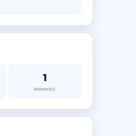
1
Bâtiment(s)