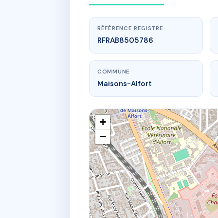
RÉFÉRENCE REGISTRE
RFRAB8505786
COMMUNE
Maisons-Alfort
+
−
www.
37
37 av gam