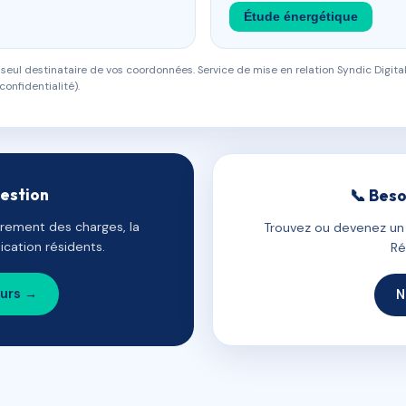
Étude énergétique
eul destinataire de vos coordonnées. Service de mise en relation Syndic Digital
confidentialité).
gestion
📞 Beso
uvrement des charges, la
Trouvez ou devenez un c
cation résidents.
Ré
ours →
N